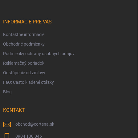
p
ä
t
i
INFORMÁCIE PRE VÁS
e
Kontaktné informácie
Obchodné podmienky
Podmienky ochrany osobných údajov
Reklamačný poriadok
Odstúpenie od zmluvy
FaQ: Často kladené otázky
Blog
KONTAKT
obchod
@
cortena.sk
0904 100 046