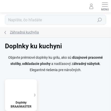
Prejsť
na
obsah
Hľadať
Záhradná kuchyňa
Doplnky ku kuchyni
Objavte prémiové doplnky ku grilu, ako sú
dizajnové pracovné
stolíky, odkladacie plochy
a nadčasový z
áhradný nábytok
.
Elegantné riešenia pre náročných.
Doplnky
BRAAIMASTER