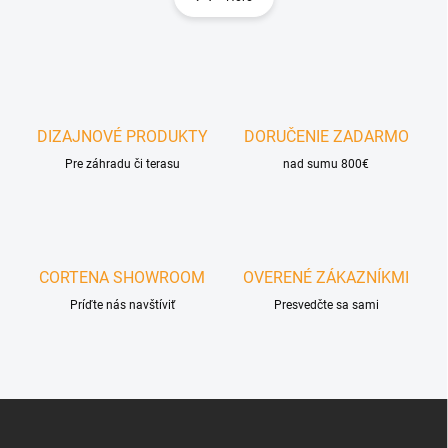
á
á
d
n
a
k
c
o
i
e
v
p
a
r
DIZAJNOVÉ PRODUKTY
DORUČENIE ZADARMO
n
v
i
Pre záhradu či terasu
nad sumu 800€
k
e
y
v
ý
p
i
CORTENA SHOWROOM
OVERENÉ ZÁKAZNÍKMI
s
u
Príďte nás navštíviť
Presvedčte sa sami
Z
á