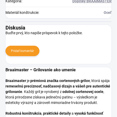
Kategória
:
Doplnky BRAAIMASTER
Materiál konštrukcie
:
Oceľ
Diskusia
Buďte prvý, kto napíše príspevok k tejto položke.
Pridať komentár
Braaimaster – Grilovanie ako umenie
Braaimaster
je
prémiová značka cortenových grilov
, ktorá spája
remeselnú precíznosť, nadčasový dizajn a vášeň pre autentické
grilovanie
. Každý gril je vyrobený z
odolnej cortenovej ocele
,
ktorá prirodzene získava jedinečnú patinu – výsledkom je
esteticky výrazný a zároveň mimoriadne trvácny produkt.
Robustná konštrukcia
,
praktické detaily
a
vysoká funkčnosť