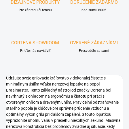
DIZAJNOVÉ PRODUKTY
DORUČENIE ZADARMO
Pre záhradu či terasu
nad sumu 800€
CORTENA SHOWROOM
OVERENÉ ZÁKAZNÍKMI
Príďte nás navštíviť
Presvedčte sa sami
Udržujte svoje grilovacie kráľovstvo v dokonalej čistote s
minimálnym úsilím vďaka nerezovej lopatke na popol
Braaimaster. Tento základný nástroj od značky Cortena bol
navrhnutý s ohľadom na ergonómiu a čistotu pri práci s
otvoreným ohňom a dreveným uhlím. Pravidelné odstraňovanie
starého popola je kľúčové pre správne prúdenie vzduchu a
optimálny výkon grilu pri ďalšom zapálení. S touto lopatkou
vyprázdnite uhoľnú vaňu v priebehu niekoľkých sekúnd. Masívna
nerezová konštrukcia bez problémov zvládne aj situácie, kedy