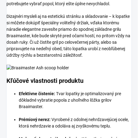
potrebujete vybrať popol, ktorý ešte úplne nevychladol.
Dizajnéri mysleli aj na estetickú stránku a skladovanie – k lopatke
si môžete dokúpiť špeciálny voliteľný držiak, vďaka ktorému
náradie elegantne zavesíte priamo do spodnej základne grilu
Braaimaster, kde bude skryté pred očami hostí, no pritom vždy na
dosah ruky. Či už čistíte gril po celovečernej párty, alebo sa
pripravujete na nedeľný obed, táto lopatka urobí z neobľúbenej
údržby rýchlu a bezstarostnú záležitosť.
Kľúčové vlastnosti produktu
Efektívne čistenie:
Tvar lopatky je optimalizovaný pre
dôkladné vybratie popola z uhoľného lôžka grilov
Braaimaster.
Prémiový nerez:
Vyrobené z odolnej nehrdzavejúcej ocele,
ktorá nehrdzavie a odoláva aj zvyškovému teplu.