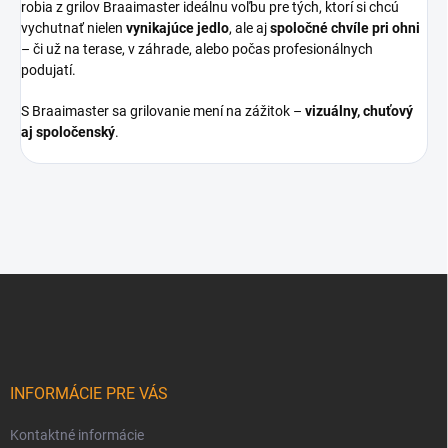
robia z grilov Braaimaster ideálnu voľbu pre tých, ktorí si chcú
vychutnať nielen
vynikajúce jedlo
, ale aj
spoločné chvíle pri ohni
– či už na terase, v záhrade, alebo počas profesionálnych
podujatí.
S Braaimaster sa grilovanie mení na zážitok –
vizuálny, chuťový
aj spoločenský
.
Z
á
p
ä
t
i
INFORMÁCIE PRE VÁS
e
Kontaktné informácie