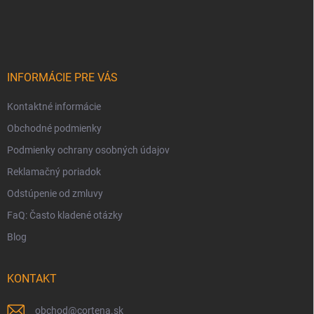
Z
á
p
ä
t
i
INFORMÁCIE PRE VÁS
e
Kontaktné informácie
Obchodné podmienky
Podmienky ochrany osobných údajov
Reklamačný poriadok
Odstúpenie od zmluvy
FaQ: Často kladené otázky
Blog
KONTAKT
obchod
@
cortena.sk