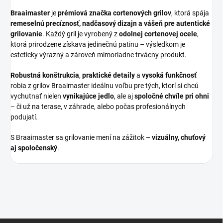
Braaimaster
je
prémiová značka cortenových grilov
, ktorá spája
remeselnú precíznosť, nadčasový dizajn a vášeň pre autentické
grilovanie
. Každý gril je vyrobený z
odolnej cortenovej ocele
,
ktorá prirodzene získava jedinečnú patinu – výsledkom je
esteticky výrazný a zároveň mimoriadne trvácny produkt.
Robustná konštrukcia
,
praktické detaily
a
vysoká funkčnosť
robia z grilov Braaimaster ideálnu voľbu pre tých, ktorí si chcú
vychutnať nielen
vynikajúce jedlo
, ale aj
spoločné chvíle pri ohni
– či už na terase, v záhrade, alebo počas profesionálnych
podujatí.
S Braaimaster sa grilovanie mení na zážitok –
vizuálny, chuťový
aj spoločenský
.