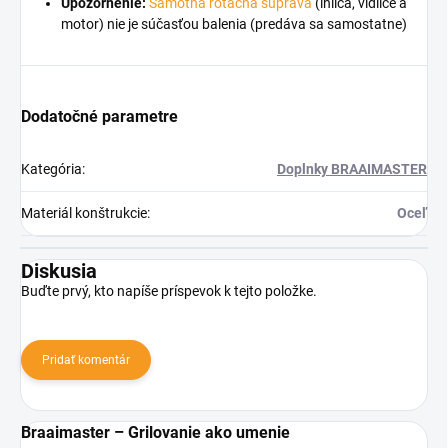
Upozornenie:
Samotná rotačná súprava
(ihlica, vidlice a
motor) nie je súčasťou balenia (predáva sa samostatne)
Dodatočné parametre
Kategória
:
Doplnky BRAAIMASTER
Materiál konštrukcie
:
Oceľ
Diskusia
Buďte prvý, kto napíše príspevok k tejto položke.
Pridať komentár
Braaimaster – Grilovanie ako umenie