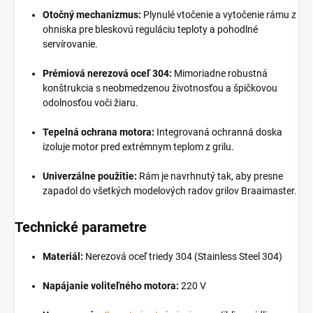
Otočný mechanizmus:
Plynulé vtočenie a vytočenie rámu z
ohniska pre bleskovú reguláciu teploty a pohodlné
servírovanie.
Prémiová nerezová oceľ 304:
Mimoriadne robustná
konštrukcia s neobmedzenou životnosťou a špičkovou
odolnosťou voči žiaru.
Tepelná ochrana motora:
Integrovaná ochranná doska
izoluje motor pred extrémnym teplom z grilu.
Univerzálne použitie:
Rám je navrhnutý tak, aby presne
zapadol do všetkých modelových radov grilov Braaimaster.
Technické parametre
Materiál:
Nerezová oceľ triedy 304 (Stainless Steel 304)
Napájanie voliteľného motora:
220 V