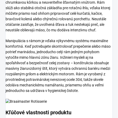
chrumkavou kôrkou a neuveriteľne šťavnatým vnútrom. Rám
slúži ako stabilná otočná základňa pre rotačnú ihlu, vďaka ktorej
môžete priamo nad ohňom pripravovať celé kurčatá, kačice,
bravčové kolená alebo chýrečnú rolovanú porchettu. Neustále
otáčanie zaisťuje, že uvoľnená šťava a tuk nestekajú preč, ale
neustále oblievajú mäso, čo mu dodáva intenzívnu chuť.
Manipulácia s rámom je vďaka výkyvnému systému maximálne
komfortná. Keď potrebujete skontrolovať prepečenie alebo mäso
potrieť marinádou, jednoducho celý rám jedným pohybom
vytočíte mimo hlavnú zónu žiaru. Inžinieri mysleli aj na
spoľahlivosť a bezpečnosť celej zostavy – konštrukcia obsahuje
masívny žiaruvzdorný štít, ktorý vytvára ochrannú bariéru medzi
rozpáleným grilom a elektrickým motorom. Rám je vyrobený z
prvotriednej potravinárskej nerezovej ocele 304, takže skvele
odoláva mechanickému namáhaniu, priamemu ohňu a veľmi
jednoducho sa udržiava v hygienickej čistote.
Kľúčové vlastnosti produktu