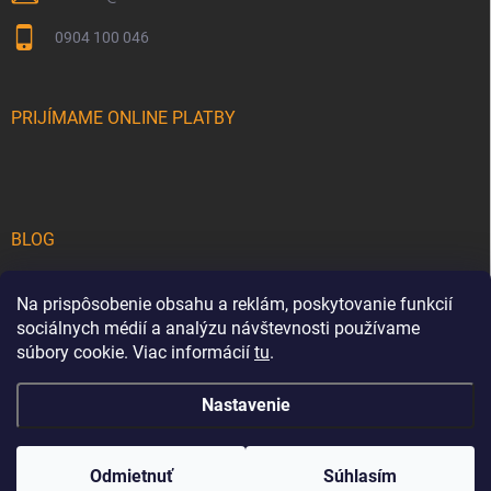
0904 100 046
PRIJÍMAME ONLINE PLATBY
BLOG
Teakové drevo na terase: Sprievodca výberom a starostlivosťou o
luxusný drevený nábytok
Na prispôsobenie obsahu a reklám, poskytovanie funkcií
sociálnych médií a analýzu návštevnosti používame
5 tipov, ako premeniť vašu záhradu na luxusnú oázu pokoja a štýlu
súbory cookie. Viac informácií
tu
.
Nastavenie
Copyright 2026
cortena.sk
. Všetky práva vyhradené.
Upraviť nastavenie
cookies
Odmietnuť
Súhlasím