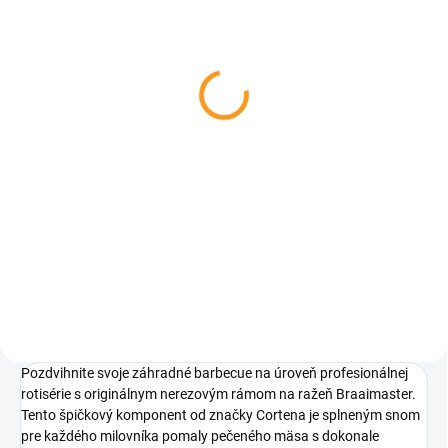
NA OBJEDNÁVKU
Rotačná súprava na
ražeň Rotisserie Kit
Braaimaster
€169
Do košíka
Rotačná súprava na ražeň
Rotisserie Kit Braaimaster – táto
kompletná automatická rotačná
sada s výkonným motorom
premení váš záhradný gril na
profesionálnu rotisériu....
Pozdvihnite svoje záhradné barbecue na úroveň profesionálnej
rotisérie s originálnym nerezovým rámom na ražeň Braaimaster.
Tento špičkový komponent od značky Cortena je splneným snom
pre každého milovníka pomaly pečeného mäsa s dokonale