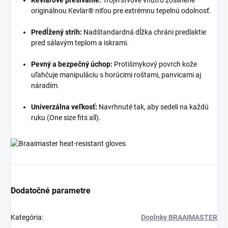
Kevlarové prešívanie:
Trojvrstvové vnútro zosilnené
originálnou Kevlar® niťou pre extrémnu tepelnú odolnosť.
Predĺžený strih:
Nadštandardná dĺžka chráni predlaktie
pred sálavým teplom a iskrami.
Pevný a bezpečný úchop:
Protišmykový povrch kože
uľahčuje manipuláciu s horúcimi roštami, panvicami aj
náradím.
Univerzálna veľkosť:
Navrhnuté tak, aby sedeli na každú
ruku (One size fits all).
Dodatočné parametre
Kategória
:
Doplnky BRAAIMASTER