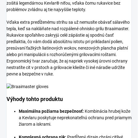
zošitá legendárnou Kevlar® niťou, vďaka čomu rukavice bez
problémov zvládnu aj tie najvyššie teploty.
Vďaka extra predĺženému strihu sa už nemusíte obávať sálavého
tepla, keď sa nakláňate nad rozpálené ohnisko grilu Braaimaster.
Rukavice spoľahlivo zakryjú celé zápästie aj spodnú časť
predlaktia, čo vám dodá absolútnu istotu pri prikladaní polien,
presúvaní ťažkých liatinových wokov, nerezových plancha platní
alebo pri manipulácii s rozhorúčenými grilovacími roštami.
Ergonomický tvar zaručuje, že aj napriek vysokej úrovni ochrany
nestratíte cit v prstoch a grilovacie kliešte či iné náradie udržíte
pevne a bezpečne v ruke.
Výhody tohto produktu
Maximálna požiarna bezpečnosť:
Kombinácia hrubej kože
a Kevlaru poskytuje neprekonateľnú ochranu pred priamym
žiarom a iskrami.
Komplexná ochrana rúk:
Predĺžený dizajn chráni citlivé