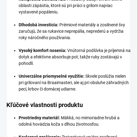
oblasti zápästia, ktoré sú pri práci s grilom najviac
vystavené popáleniu.
Dlhodobá investícia:
Prémiové materiály a zosilnené švy
zaručujú, že sa rukavice neprepália, neprederú a vydržia
roky náročného používania.
Vysoký komfort nosenia:
Vnútorná podšívka je príjemná na
dotyk a efektívne absorbuje pot, takže ruky zostávajú v
pohodlí.
Univerzálne priemyselné využitie:
Skvele poslúžia nielen
pri grilovaní na Braaimasteri, ale aj pri obsluhe záhradných
pecí, krbov či domácej udiarne.
Kľúčové vlastnosti produktu
Prvotriedny materiál:
Mäkká, no mimoriadne hrubá a
odolná hovädzia koža s dlhou životnosťou.