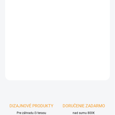
Ochranné ohňovzdorné rukavice Braaimaster – tieto prémiové
kožené rukavice sú ultimátnym ochranným doplnkom pre
maximálne bezpečné a sebaisté varenie či manipuláciu s
otvoreným ohňom na vašom grile. Vyrobené sú z vysoko kvalitnej
hovädzej kože, pričom vnútro tvorí špeciálna trojvrstvová
podšívka prešitá mimoriadne odolnou Kevlar® niťou, ktorá odolá
aj extrémnemu žiaru. Vďaka extra predĺženému dizajnu spoľahlivo
chránia nielen celú dlaň a prsty, ale aj vaše zápästia a predlaktia
pred popálením.
DETAILNÉ INFORMÁCIE
OPÝTAŤ SA
DIZAJNOVÉ PRODUKTY
DORUČENIE ZADARMO
Pre záhradu či terasu
nad sumu 800€