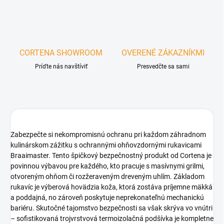
CORTENA SHOWROOM
OVERENÉ ZÁKAZNÍKMI
Príďte nás navštíviť
Presvedčte sa sami
Zabezpečte si nekompromisnú ochranu pri každom záhradnom
kulinárskom zážitku s ochrannými ohňovzdornými rukavicami
Braaimaster. Tento špičkový bezpečnostný produkt od Cortena je
povinnou výbavou pre každého, kto pracuje s masívnymi grilmi,
otvoreným ohňom či rozžeraveným dreveným uhlím. Základom
rukavíc je výberová hovädzia koža, ktorá zostáva príjemne mäkká
a poddajná, no zároveň poskytuje neprekonateľnú mechanickú
bariéru. Skutočné tajomstvo bezpečnosti sa však skrýva vo vnútri
– sofistikovaná trojvrstvová termoizolačná podšívka je kompletne