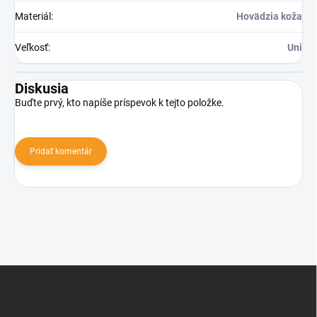
Materiál
:
Hovädzia koža
Veľkosť
:
Uni
Diskusia
Buďte prvý, kto napíše príspevok k tejto položke.
Pridať komentár
Z
á
p