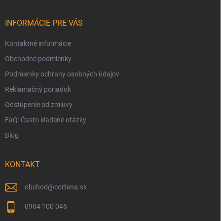
ä
t
i
INFORMÁCIE PRE VÁS
e
Kontaktné informácie
Obchodné podmienky
Podmienky ochrany osobných údajov
Reklamačný poriadok
Odstúpenie od zmluvy
FaQ: Často kladené otázky
Blog
KONTAKT
obchod
@
cortena.sk
0904 100 046