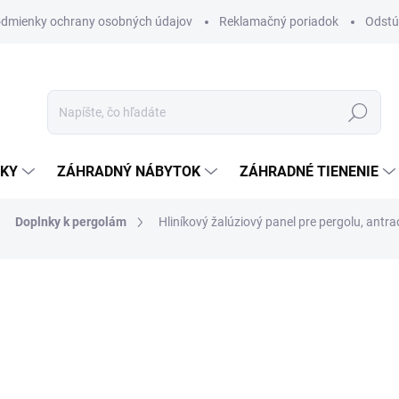
dmienky ochrany osobných údajov
Reklamačný poriadok
Odstú
Hľadať
NKY
ZÁHRADNÝ NÁBYTOK
ZÁHRADNÉ TIENENIE
Doplnky k pergolám
Hliníkový žalúziový panel pre pergolu, antr
nia
od
€419
Jednotková
ZVOĽTE VARIANT
cena:
VEĽKOSŤ