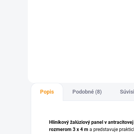
biela
€4 659
od
Detail
ELI
umo
Biela hliníková pergola
pod
Luxe 3,5x3,5/3x4/4x4 m–
kon
moderné riešenie pre tienenie
tka
terasy a záhrady s elektrickou
strechou. Integrované LED
osvetlenie vytvára príjemnú
atmosféru...
Popis
Podobné (8)
Súvis
Hliníkový žalúziový panel v antracitovej
rozmerom 3 x 4 m
a predstavuje praktick