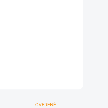
Pridať do košíka
tracit 3m/4m –
odolná
bočná stena pre pergolu
e vytvoriť
tienistý a chránený priestor
pre
uje sa
moderným dizajnom a vysokou
OPÝTAŤ SA
OVERENÉ