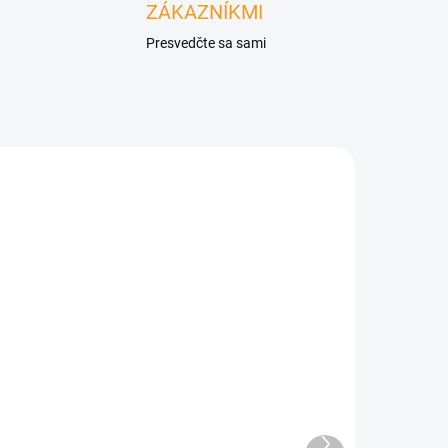
ZÁKAZNÍKMI
Presvedčte sa sami
DARMO
ZADARMO
ÁVKU
NA OBJEDNÁVKU
Hliníková bioklimatická
-
pergola LUXE s
elektrickou strechou,
Ďalší