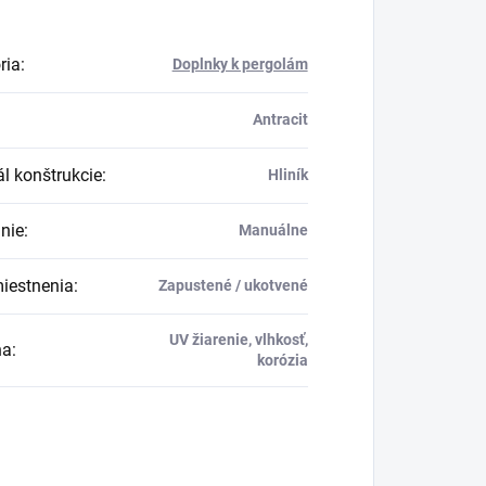
ria
:
Doplnky k pergolám
Antracit
ál konštrukcie
:
Hliník
nie
:
Manuálne
iestnenia
:
Zapustené / ukotvené
UV žiarenie, vlhkosť,
na
:
korózia