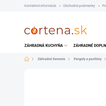
Prejsť
Kontaktné informácie
Obchodné podmienky
Po
na
obsah
ZÁHRADNÁ KUCHYŇA
ZÁHRADNÉ DOPL
Domov
Záhradné tienenie
Pergoly a pavilóny
Neohodnotené
Podrobnosti hodnote