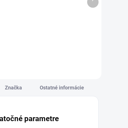
antracit
produkt
€4 659
od
l
Detail
Hliníková pergola LUXE
,8x3
antracitová 3,5x3,5/3x4/4x4 m –
ch
elegantná a moderná pergola na
a
terasu alebo do záhrady.
dy.
Vybavená LED osvetlením a
elektricky otvárateľným
strechovým...
Značka
Ostatné informácie
atočné parametre