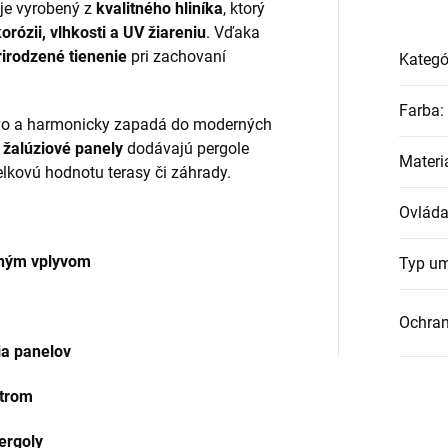
 je vyrobený z
kvalitného hliníka
, ktorý
orózii, vlhkosti a UV žiareniu
. Vďaka
rirodzené tienenie
pri zachovaní
Kategó
Farba
:
ovo a harmonicky zapadá do moderných
 žalúziové panely
dodávajú pergole
Materi
elkovú hodnotu terasy či záhrady.
Ovláda
tným vplyvom
Typ um
Ochra
ia panelov
etrom
ergoly