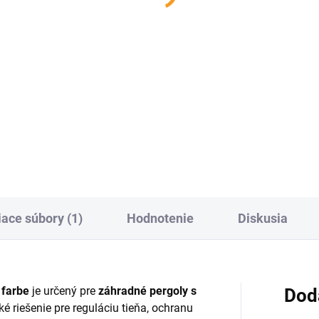
€2 243
od
Do košíka
Detai
S 3x3 m – Posuvná strecha
žňuje reguláciu tienenia
Hliníková pergola LUXE v
ľa počasia. Stabilná oceľová
antracitovej farbe 3x3/3x4/5
štrukcia a odolná strešná
m – moderná pergola v rôzny
nina zabezpečujú dlhodobé...
veľkostiach z odolného hliník
vhodná na terasy aj do záhra
Ponúka manuálne...
iace súbory (1)
Hodnotenie
Diskusia
 farbe
je určený pre
záhradné pergoly s
Dod
é riešenie pre reguláciu tieňa, ochranu