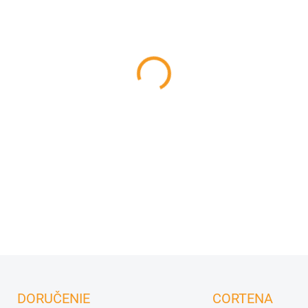
−
+
Žalúziový panel vo farbe an
z kvalitného
hliníka
. Umožňuj
každodenný oddych. Vyznač
životnosťou
.
DETAILNÉ INFORMÁCIE
DORUČENIE
CORTENA