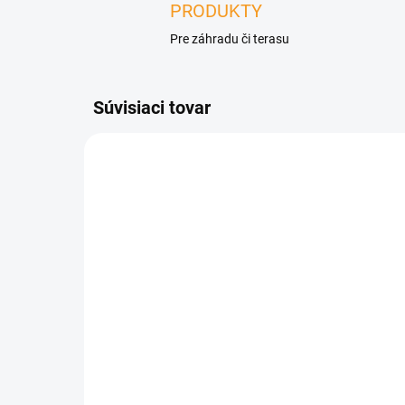
PRODUKTY
Pre záhradu či terasu
Súvisiaci tovar
ZADARMO
NA OBJEDNÁVKU
Hliníková bioklimatická
Zá
pergola LUXE s
s 
elektrickou strechou,
€5