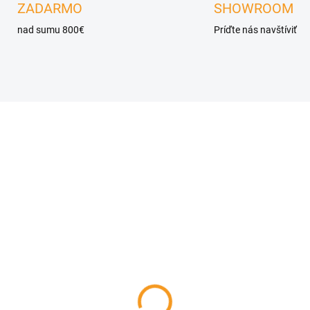
ZADARMO
SHOWROOM
nad sumu 800€
Príďte nás navštíviť
ZA
NA OBJEDNÁVKU
NA OBJEDN
hradný oceľový altánok
Hliníková záhradná
posuvnou strechou ELIS
pergola LUXE antracit 
rôzne veľkosti
99