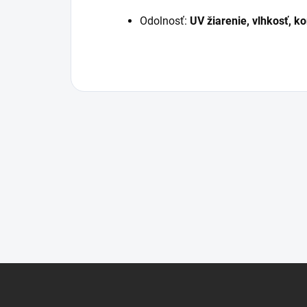
Odolnosť:
UV žiarenie, vlhkosť, ko
Z
á
p