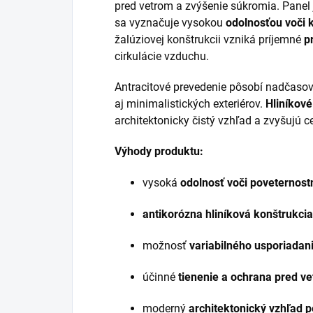
pred vetrom a zvýšenie súkromia. Panel
sa vyznačuje vysokou
odolnosťou voči k
žalúziovej konštrukcii vzniká príjemné
p
cirkulácie vzduchu.
Antracitové prevedenie pôsobí nadčas
aj minimalistických exteriérov.
Hliníkové
architektonicky čistý vzhľad a zvyšujú c
Výhody produktu:
vysoká
odolnosť voči poveternos
antikorózna hliníková konštrukcia
možnosť
variabilného usporiadan
účinné
tienenie a ochrana pred v
moderný
architektonický vzhľad p