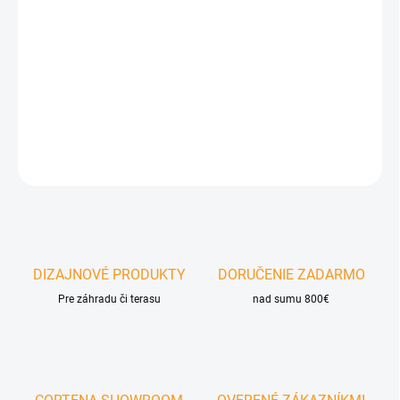
ELIS 3x3 m
– Posuvná strecha umožňuje reguláciu tienenia podľa
počasia. Stabilná oceľová konštrukcia a odolná strešná tkanina
zabezpečujú dlhodobé používanie. Vodoodolná strešná tkanina
TESLIN. Bočný dizajnový rebrík ako praktický aj estetický prvok
DETAILNÉ INFORMÁCIE
OPÝTAŤ SA
DIZAJNOVÉ PRODUKTY
DORUČENIE ZADARMO
Pre záhradu či terasu
nad sumu 800€