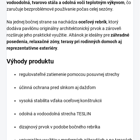
vodoodolná, tvarovo stála a odolná voči teplotným výkyvom
, čo
zaručuje bezproblémové používanie počas celej sezóny.
Na jednej bočnej strane sa nachádza
oceľový rebrík
, ktorý
dodáva pavilónu originálny architektonický prvok a zároveň
rozširuje jeho praktické využitie. Altánok je ideálny pre
záhradné
posedenia, relaxačné zóny, terasy pri rodinných domoch aj
reprezentatívne exteriéry
.
Výhody produktu
regulovateľné zatienenie pomocou posuvnej strechy
účinná ochrana pred slnkom aj dažďom
vysoká stabilita vďaka oceľovej konštrukcii
odolná a vodoodolná strecha TESLIN
dizajnový prvok v podobe bočného rebríka
univerzálne využitie v moderných záhradách a na terasách