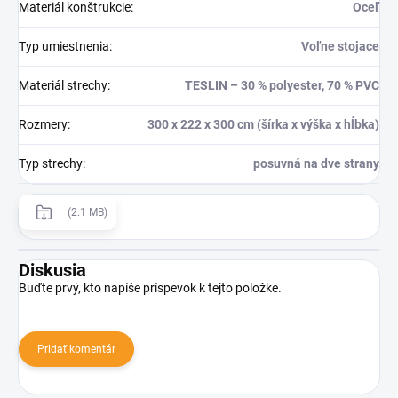
Materiál konštrukcie
:
Oceľ
Typ umiestnenia
:
Voľne stojace
Materiál strechy
:
TESLIN – 30 % polyester, 70 % PVC
Rozmery
:
300 x 222 x 300 cm (šírka x výška x hĺbka)
Typ strechy
:
posuvná na dve strany
(2.1 MB)
Diskusia
Buďte prvý, kto napíše príspevok k tejto položke.
Pridať komentár