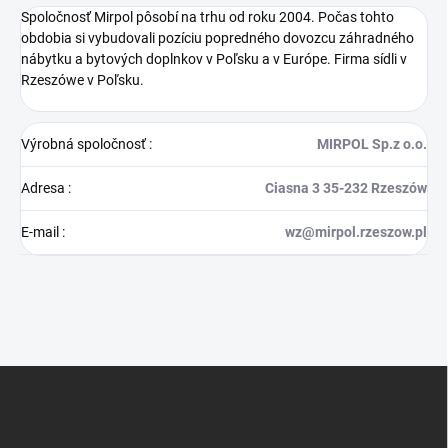
Spoločnosť Mirpol pôsobí na trhu od roku 2004. Počas tohto
obdobia si vybudovali pozíciu popredného dovozcu záhradného
nábytku a bytových doplnkov v Poľsku a v Európe. Firma sídli v
Rzeszówe v Poľsku.
Výrobná spoločnosť
:
MIRPOL Sp.z o.o.
Adresa
:
Ciasna 3 35-232 Rzeszów
E-mail
:
wz@mirpol.rzeszow.pl
Z
á
p
ä