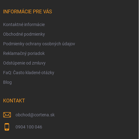
t
i
INFORMÁCIE PRE VÁS
e
Kontaktné informácie
Obchodné podmienky
Podmienky ochrany osobných údajov
Reklamačný poriadok
Odstúpenie od zmluvy
FaQ: Často kladené otázky
Blog
KONTAKT
obchod
@
cortena.sk
0904 100 046