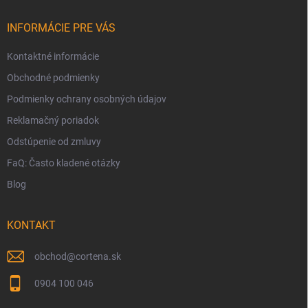
t
i
INFORMÁCIE PRE VÁS
e
Kontaktné informácie
Obchodné podmienky
Podmienky ochrany osobných údajov
Reklamačný poriadok
Odstúpenie od zmluvy
FaQ: Často kladené otázky
Blog
KONTAKT
obchod
@
cortena.sk
0904 100 046