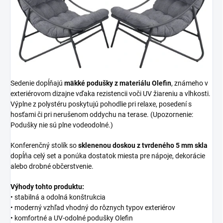
Sedenie dopĺňajú
mäkké podušky z materiálu Olefin
, známeho v
exteriérovom dizajne vďaka rezistencii voči UV žiareniu a vlhkosti.
Výplne z polystéru poskytujú pohodlie pri relaxe, posedení s
hosťami či pri nerušenom oddychu na terase. (Upozornenie:
Podušky nie sú plne vodeodolné.)
Konferenčný stolík so
sklenenou doskou z tvrdeného 5 mm skla
dopĺňa celý set a ponúka dostatok miesta pre nápoje, dekorácie
alebo drobné občerstvenie.
Výhody tohto produktu:
• stabilná a odolná konštrukcia
• moderný vzhľad vhodný do rôznych typov exteriérov
• komfortné a UV-odolné podušky Olefin