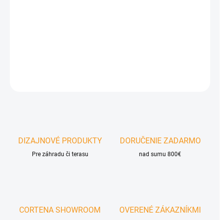
Záhradný nábytok Vibe –
Stabilná a odolná konštrukcia z ocele.
Komfortné a UV-odolné podušky z materiálu Olefin. Konferenčný
stolík so sklenenou doskou z tvrdeného 5 mm skla.
DETAILNÉ INFORMÁCIE
OPÝTAŤ SA
DIZAJNOVÉ PRODUKTY
DORUČENIE ZADARMO
Pre záhradu či terasu
nad sumu 800€
CORTENA SHOWROOM
OVERENÉ ZÁKAZNÍKMI