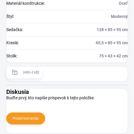
Materiál konštrukcie
:
Oceľ
Štýl
:
Moderný
Sedačka
:
128 × 85 × 95 cm
Kreslá
:
65,5 × 85 × 95 cm
Stolík
:
75 × 43 × 42 cm
(486.4 kB)
Diskusia
Buďte prvý, kto napíše príspevok k tejto položke.
Pridať komentár