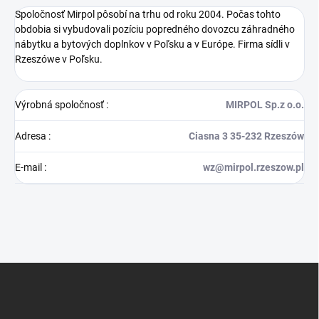
Spoločnosť Mirpol pôsobí na trhu od roku 2004. Počas tohto
obdobia si vybudovali pozíciu popredného dovozcu záhradného
nábytku a bytových doplnkov v Poľsku a v Európe. Firma sídli v
Rzeszówe v Poľsku.
Výrobná spoločnosť
:
MIRPOL Sp.z o.o.
Adresa
:
Ciasna 3 35-232 Rzeszów
E-mail
:
wz@mirpol.rzeszow.pl
Z
á
p
ä