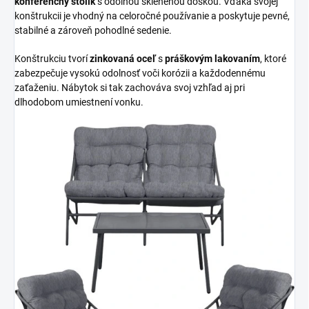
konferenčný stolík
s odolnou sklenenou doskou. Vďaka svojej
konštrukcii je vhodný na celoročné používanie a poskytuje pevné,
stabilné a zároveň pohodlné sedenie.
Konštrukciu tvorí
zinkovaná oceľ
s
práškovým lakovaním
, ktoré
zabezpečuje vysokú odolnosť voči korózii a každodennému
zaťaženiu. Nábytok si tak zachováva svoj vzhľad aj pri
dlhodobom umiestnení vonku.