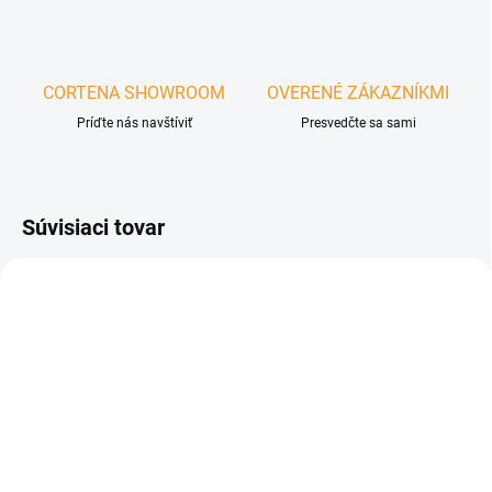
CORTENA SHOWROOM
OVERENÉ ZÁKAZNÍKMI
Príďte nás navštíviť
Presvedčte sa sami
Súvisiaci tovar
ZADARMO
ZADARM
NA OBJEDNÁVKU
NA OBJEDNÁVKU
Plynový záhradný krb z
Voľne stojaci rustikálny