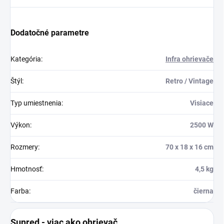
Dodatočné parametre
Kategória
:
Infra ohrievače
Štýl
:
Retro / Vintage
Typ umiestnenia
:
Visiace
Výkon
:
2500 W
Rozmery
:
70 x 18 x 16 cm
Hmotnosť
:
4,5 kg
Farba
:
čierna
Sunred - viac ako ohrievač