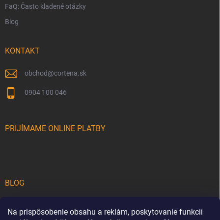
FaQ: Často kladené otázky
Blog
KONTAKT
obchod
@
cortena.sk
0904 100 046
PRIJÍMAME ONLINE PLATBY
BLOG
Teakové drevo na terase: Sprievodca výberom a starostlivosťou o
Na prispôsobenie obsahu a reklám, poskytovanie funkcií
luxusný drevený nábytok