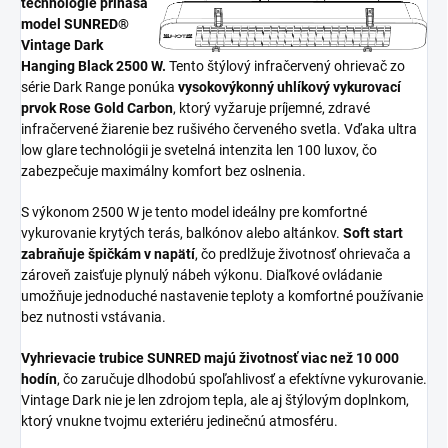
technológie prináša
model SUNRED®
Vintage Dark
Hanging Black 2500 W.
Tento štýlový infračervený ohrievač zo
série Dark Range ponúka
vysokovýkonný uhlíkový vykurovací
prvok Rose Gold Carbon
, ktorý vyžaruje príjemné, zdravé
infračervené žiarenie bez rušivého červeného svetla. Vďaka ultra
low glare technológii je svetelná intenzita len 100 luxov, čo
zabezpečuje maximálny komfort bez oslnenia.
S výkonom 2500 W je tento model ideálny pre komfortné
vykurovanie krytých terás, balkónov alebo altánkov.
Soft start
zabraňuje špičkám v napätí
, čo predlžuje životnosť ohrievača a
zároveň zaisťuje plynulý nábeh výkonu. Diaľkové ovládanie
umožňuje jednoduché nastavenie teploty a komfortné používanie
bez nutnosti vstávania.
Vyhrievacie trubice SUNRED majú životnosť viac než 10 000
hodín
, čo zaručuje dlhodobú spoľahlivosť a efektívne vykurovanie.
Vintage Dark nie je len zdrojom tepla, ale aj štýlovým doplnkom,
ktorý vnukne tvojmu exteriéru jedinečnú atmosféru.