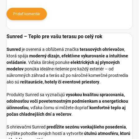
Pridať komentár
Sunred – Teplo pre vašu terasu po celý rok
Sunred
je overená a obľúbená značka
terasových ohrievačov
,
ktorá spája
moderný dizajn, efektívne vykurovanie a intuitívne
ovládanie
. Vďaka širokej ponuke
elektrických aj plynových
modelov
ponúka ideálne riešenie pre každý exteriér – od
súkromných záhrad a terás až po náročné komerčné prostredia
ako sú
reštaurácie, hotely či eventové priestory
.
Produkty Sunred sa vyznačujú
vysokou kvalitou spracovania,
odolnosťou voči poveternostným podmienkam a energetickou
účinnosťou
, vďaka čomu si môžete dopriať
komfortné teplo aj
počas chladnejších dní a večerov
.
S ohrievačmi Sunred
predĺžite sezónu vonkajšieho posedenia
,
zvýšite pohodlie svojich hostí a vytvoríte
útulnú atmosféru, ktorú