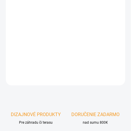
VINTAGE Dark Black 2500 W -
Elegantný závesný infračervený
ohrievač kombinuje štýlový vintage dizajn s modernou uhlíkovou
infračervenou technológiou Rose Gold Carbon. Poskytuje
intenzívne teplo s nízkou svetelnou emisiou a je ideálny na
vykurovanie krytých terás, balkónov či altánkov – pre príjemné
chvíle vonku počas celého roka.
Na stiahnutie:
Návod na obsluhu
Technický list
DETAILNÉ INFORMÁCIE
OPÝTAŤ SA
DIZAJNOVÉ PRODUKTY
DORUČENIE ZADARMO
Pre záhradu či terasu
nad sumu 800€