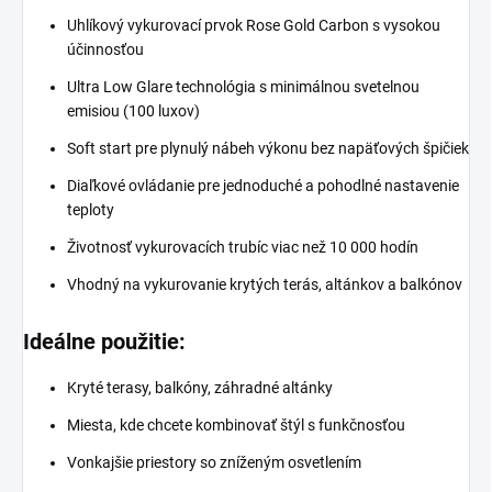
Uhlíkový vykurovací prvok Rose Gold Carbon s vysokou
účinnosťou
Ultra Low Glare technológia s minimálnou svetelnou
emisiou (100 luxov)
Soft start pre plynulý nábeh výkonu bez napäťových špičiek
Diaľkové ovládanie pre jednoduché a pohodlné nastavenie
teploty
Životnosť vykurovacích trubíc viac než 10 000 hodín
Vhodný na vykurovanie krytých terás, altánkov a balkónov
Ideálne použitie:
Kryté terasy, balkóny, záhradné altánky
Miesta, kde chcete kombinovať štýl s funkčnosťou
Vonkajšie priestory so zníženým osvetlením