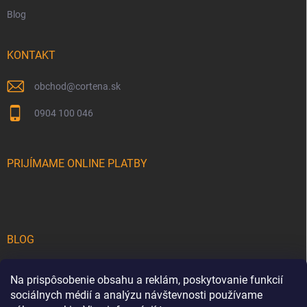
Blog
KONTAKT
obchod
@
cortena.sk
0904 100 046
PRIJÍMAME ONLINE PLATBY
BLOG
Teakové drevo na terase: Sprievodca výberom a starostlivosťou o
luxusný drevený nábytok
Na prispôsobenie obsahu a reklám, poskytovanie funkcií
sociálnych médií a analýzu návštevnosti používame
5 tipov, ako premeniť vašu záhradu na luxusnú oázu pokoja a štýlu