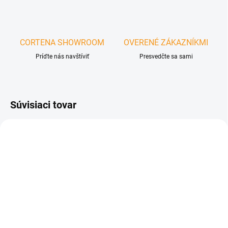
CORTENA SHOWROOM
OVERENÉ ZÁKAZNÍKMI
Príďte nás navštíviť
Presvedčte sa sami
Súvisiaci tovar
ZADARMO
ZADARM
NA OBJEDNÁVKU
NA OBJEDNÁVKU
Voľne stojaci gril na
Vstavaný gril