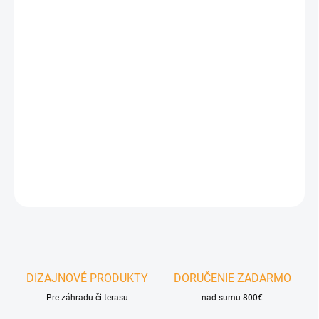
−
+
Pridať do košíka
Záhradný set Nuvio
– Odolná konštrukcia z hliníka. Materiál
dosky stolíka polywood. Mäkké vankúše zo špeciálneho materiálu
spun polyester s inteligentným upevnením proti nežiaducemu
pohybu.
DETAILNÉ INFORMÁCIE
OPÝTAŤ SA
DIZAJNOVÉ PRODUKTY
DORUČENIE ZADARMO
Pre záhradu či terasu
nad sumu 800€