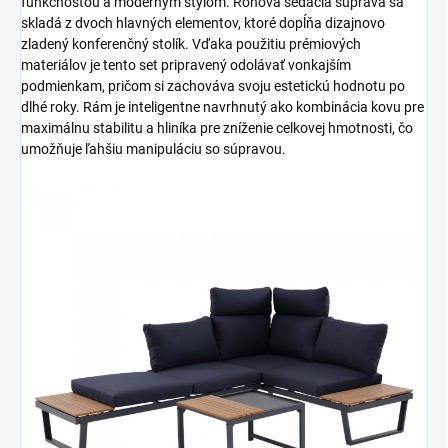
funkčnosťou a moderným štýlom. Rohová sedacia súprava sa
skladá z dvoch hlavných elementov, ktoré dopĺňa dizajnovo
zladený konferenčný stolík. Vďaka použitiu prémiových
materiálov je tento set pripravený odolávať vonkajším
podmienkam, pričom si zachováva svoju estetickú hodnotu po
dlhé roky. Rám je inteligentne navrhnutý ako kombinácia kovu pre
maximálnu stabilitu a hliníka pre zníženie celkovej hmotnosti, čo
umožňuje ľahšiu manipuláciu so súpravou.