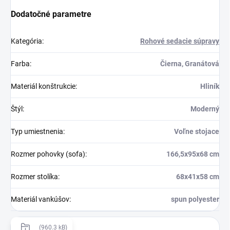
Dodatočné parametre
Kategória
:
Rohové sedacie súpravy
Farba
:
Čierna, Granátová
Materiál konštrukcie
:
Hliník
Štýl
:
Moderný
Typ umiestnenia
:
Voľne stojace
Rozmer pohovky (sofa)
:
166,5x95x68 cm
Rozmer stolíka
:
68x41x58 cm
Materiál vankúšov
:
spun polyester
(960.3 kB)