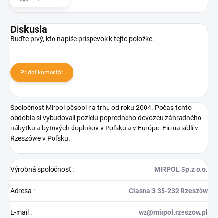
Diskusia
Buďte prvý, kto napíše príspevok k tejto položke.
Pridať komentár
Spoločnosť Mirpol pôsobí na trhu od roku 2004. Počas tohto
obdobia si vybudovali pozíciu popredného dovozcu záhradného
nábytku a bytových doplnkov v Poľsku a v Európe. Firma sídli v
Rzeszówe v Poľsku.
Výrobná spoločnosť
:
MIRPOL Sp.z o.o.
Adresa
:
Ciasna 3 35-232 Rzeszów
E-mail
:
wz@mirpol.rzeszow.pl