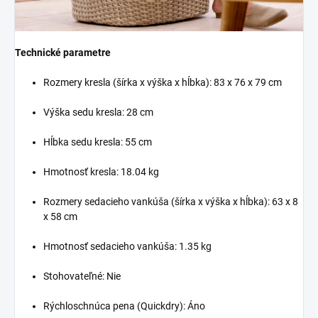
Technické parametre
Rozmery kresla (šírka x výška x hĺbka): 83 x 76 x 79 cm
Výška sedu kresla: 28 cm
Hĺbka sedu kresla: 55 cm
Hmotnosť kresla: 18.04 kg
Rozmery sedacieho vankúša (šírka x výška x hĺbka): 63 x 8
x 58 cm
Hmotnosť sedacieho vankúša: 1.35 kg
Stohovateľné: Nie
Rýchloschnúca pena (Quickdry): Áno