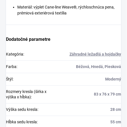
Materiál: výplet Cane-line Weave®, rýchloschnúca pena,
prémiová exteriérová textília
Dodatočné parametre
Kategória
:
Záhradné ležadlá a hojdačky
Farba
:
Béžová, Hnedá, Piesková
Štýl
:
Moderný
Rozmery kresla (šírka x
83 x 76 x 79 cm
výška x hĺbka)
:
Výška sedu kresla
:
28 cm
Hĺbka sedu kresla
:
55 cm