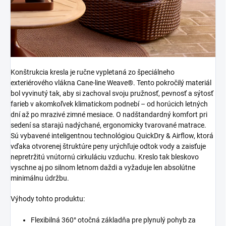
Konštrukcia kresla je ručne vypletaná zo špeciálneho
exteriérového vlákna Cane-line Weave®. Tento pokročilý materiál
bol vyvinutý tak, aby si zachoval svoju pružnosť, pevnosť a sýtosť
farieb v akomkoľvek klimatickom podnebí – od horúcich letných
dní až po mrazivé zimné mesiace. O nadštandardný komfort pri
sedení sa starajú nadýchané, ergonomicky tvarované matrace.
Sú vybavené inteligentnou technológiou QuickDry & Airflow, ktorá
vďaka otvorenej štruktúre peny urýchľuje odtok vody a zaisťuje
nepretržitú vnútornú cirkuláciu vzduchu. Kreslo tak bleskovo
vyschne aj po silnom letnom daždi a vyžaduje len absolútne
minimálnu údržbu.
Výhody tohto produktu:
Flexibilná 360° otočná základňa pre plynulý pohyb za