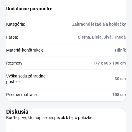
Dodatočné parametre
Kategória
:
Záhradné ležadlá a hojdačky
Farba
:
Čierna, Biela, Sivá, Hnedá
Materiál konštrukcie
:
Hliník
Rozmery
:
177 x 68 x 180 cm
Výška sedu záhradnej
30 cm
postele
:
Priemer matraca
:
158 cm
Diskusia
Buďte prvý, kto napíše príspevok k tejto položke.