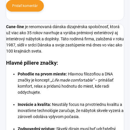
Pridať komentár
Cane-line
je renomovaná dánska dizajnérska spoločnosť, ktorá
už viac ako 35 rokov navrhuje a vyrába prémiový exteriérový aj
interiérový nábytok a doplnky. Táto rodinná firma, založená v roku
1987, sídli v srdci Dánska a svoje zastúpenie má dnes vo viac ako
100 krajinách sveta.
Hlavné piliere značky:
Pohodlie na prvom mieste:
Hlavnou filozofiou a DNA
značky je koncept
„Life made comfortable“
– prinášať
komfort, relax a pridanú hodnotu do miest, kde radi
oddychujete.
Inovácie a kvalita:
Neustály focus na prvotriednu kvalitu a
inovatívne technológie zaručuje, že nábytok skvele vyzerá a
zároveň odoláva vplyvom počasia.
Zodpovedný prístup:
Skvelý dizajn musí byť udržateľný.