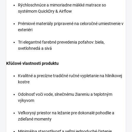
Rýchloschnúce a mimoriadne mäkké matrace so
systémom QuickDry & Airflow
Prémiové materiály pripravené na celoročné umiestnenie v
exteriéri
Tri elegantné farebné prevedenia poťahov: biela,
svetlohnedá a sivá
Kľúčové vlastnosti produktu
Kvalitné a precízne tradičné ručné vypletanie na hliníkovej
kostre
Odolnosť voči vode, slnečnému žiareniu a teplotným
výkyvom
Veľkorysý priestor na ležanie pre dokonalé pohodlie a
zdieľané momenty
Minimálna starostlivosť a veľmi jednoduché čistenie