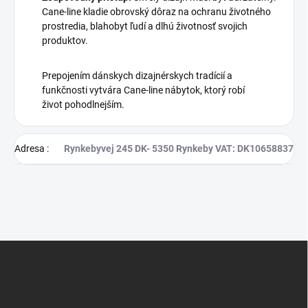
Cane-line kladie obrovský dôraz na ochranu životného
prostredia, blahobyt ľudí a dlhú životnosť svojich
produktov.
Prepojením dánskych dizajnérskych tradícií a
funkčnosti vytvára Cane-line nábytok, ktorý robí
život pohodlnejším.
Adresa
:
Rynkebyvej 245 DK- 5350 Rynkeby VAT: DK10658837
Z
á
p
ä