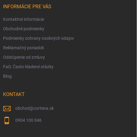
t
i
INFORMÁCIE PRE VÁS
e
Kontaktné informácie
Obchodné podmienky
Podmienky ochrany osobných údajov
Reklamačný poriadok
Odstúpenie od zmluvy
FaQ: Často kladené otázky
Blog
KONTAKT
obchod
@
cortena.sk
0904 100 046