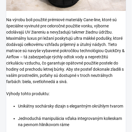
Na výrobu boli použité prémiové materiály Cane-line, ktoré sú
špeciálne vyvinuté pre celoročné použitie vonku, výborne
odolávajú UV žiareniu a nevyžadujú takmer žiadnu údržbu.
Maximálny luxus pri ležaní poskytujú ultra mäkké podušky, ktoré
dodávajú celkovému vzhľadu príjemný a útulný nádych. Tieto
matrace sú navyše vybavené pokročilou technológiou QuickDry &
Airflow – tá zabezpečuje rýchly odtok vody a nepretržitú
cirkuláciu vzduchu, čo garantuje opätovné použitie postele do
hodiny od prechodu letnej búrky. Aby ste posteľ dokonale zladili s
vaším prostredím, poťahy sú dostupné v troch neutrálnych
farbách: biela, svetlohnedá a sivá.
Výhody tohto produktu:
Unikátny sochársky dizajn s elegantným okrúhlym tvarom
Jednoduchá manipulácia vďaka integrovaným kolieskam
na pevnom hliníkovom ráme