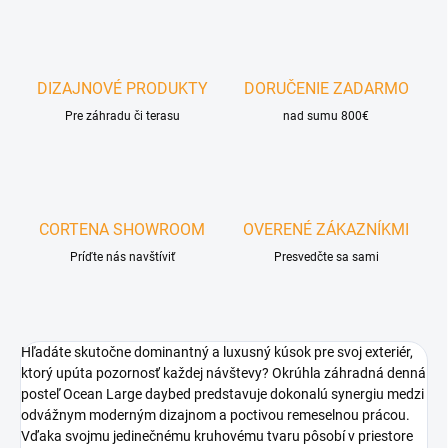
DIZAJNOVÉ PRODUKTY
DORUČENIE ZADARMO
Pre záhradu či terasu
nad sumu 800€
CORTENA SHOWROOM
OVERENÉ ZÁKAZNÍKMI
Príďte nás navštíviť
Presvedčte sa sami
Hľadáte skutočne dominantný a luxusný kúsok pre svoj exteriér,
ktorý upúta pozornosť každej návštevy? Okrúhla záhradná denná
posteľ Ocean Large daybed predstavuje dokonalú synergiu medzi
odvážnym moderným dizajnom a poctivou remeselnou prácou.
Vďaka svojmu jedinečnému kruhovému tvaru pôsobí v priestore