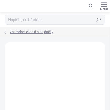
Prejsť
na
obsah
Hľadať
Záhradné ležadlá a hojdačky
Podrobnosti hodnotenia
Neohodnotené
NOVINKA
ZADARMO