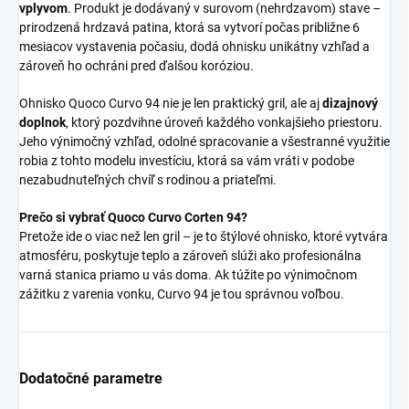
vplyvom
. Produkt je dodávaný v surovom (nehrdzavom) stave –
prirodzená hrdzavá patina, ktorá sa vytvorí počas približne 6
mesiacov vystavenia počasiu, dodá ohnisku unikátny vzhľad a
zároveň ho ochráni pred ďalšou koróziou.
Ohnisko Quoco Curvo 94 nie je len praktický gril, ale aj
dizajnový
doplnok
, ktorý pozdvihne úroveň každého vonkajšieho priestoru.
Jeho výnimočný vzhľad, odolné spracovanie a všestranné využitie
robia z tohto modelu investíciu, ktorá sa vám vráti v podobe
nezabudnuteľných chvíľ s rodinou a priateľmi.
Prečo si vybrať Quoco Curvo Corten 94?
Pretože ide o viac než len gril – je to štýlové ohnisko, ktoré vytvára
atmosféru, poskytuje teplo a zároveň slúži ako profesionálna
varná stanica priamo u vás doma. Ak túžite po výnimočnom
zážitku z varenia vonku, Curvo 94 je tou správnou voľbou.
Dodatočné parametre