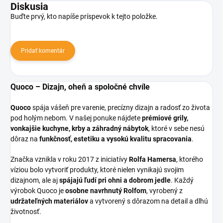
Diskusia
Buďte prvý, kto napíše príspevok k tejto položke.
Pridať komentár
Quoco – Dizajn, oheň a spoločné chvíle
Quoco
spája vášeň pre varenie, precízny dizajn a radosť zo života
pod holým nebom. V našej ponuke nájdete
prémiové grily,
vonkajšie kuchyne, krby a záhradný nábytok
, ktoré v sebe nesú
dôraz na
funkčnosť, estetiku a vysokú kvalitu spracovania
.
Značka vznikla v roku 2017 z iniciatívy
Rolfa Hamersa
, ktorého
víziou bolo vytvoriť produkty, ktoré nielen vynikajú svojim
dizajnom, ale aj
spájajú ľudí pri ohni a dobrom jedle
. Každý
výrobok Quoco je
osobne navrhnutý Rolfom
, vyrobený z
udržateľných materiálov
a vytvorený s dôrazom na detail a dlhú
životnosť.