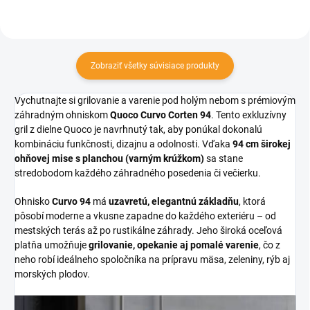
Zobraziť všetky súvisiace produkty
Vychutnajte si grilovanie a varenie pod holým nebom s prémiovým
záhradným ohniskom
Quoco Curvo Corten 94
. Tento exkluzívny
gril z dielne Quoco je navrhnutý tak, aby ponúkal dokonalú
kombináciu funkčnosti, dizajnu a odolnosti. Vďaka
94 cm širokej
ohňovej mise s planchou (varným krúžkom)
sa stane
stredobodom každého záhradného posedenia či večierku.
Ohnisko
Curvo 94
má
uzavretú, elegantnú základňu
, ktorá
pôsobí moderne a vkusne zapadne do každého exteriéru – od
mestských terás až po rustikálne záhrady. Jeho široká oceľová
platňa umožňuje
grilovanie, opekanie aj pomalé varenie
, čo z
neho robí ideálneho spoločníka na prípravu mäsa, zeleniny, rýb aj
morských plodov.