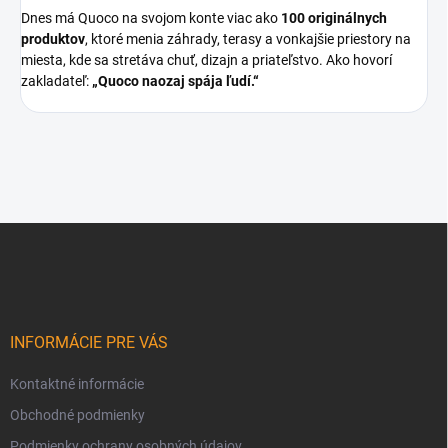
Dnes má Quoco na svojom konte viac ako
100 originálnych
produktov
, ktoré menia záhrady, terasy a vonkajšie priestory na
miesta, kde sa stretáva chuť, dizajn a priateľstvo. Ako hovorí
zakladateľ:
„Quoco naozaj spája ľudí.“
Z
á
p
ä
t
i
INFORMÁCIE PRE VÁS
e
Kontaktné informácie
Obchodné podmienky
Podmienky ochrany osobných údajov