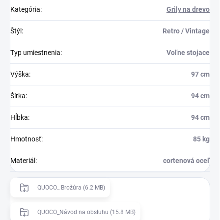
Kategória
:
Grily na drevo
Štýl
:
Retro / Vintage
Typ umiestnenia
:
Voľne stojace
Výška
:
97 cm
Šírka
:
94 cm
Hĺbka
:
94 cm
Hmotnosť
:
85 kg
Materiál
:
cortenová oceľ
QUOCO_ Brožúra (6.2 MB)
QUOCO_Návod na obsluhu (15.8 MB)