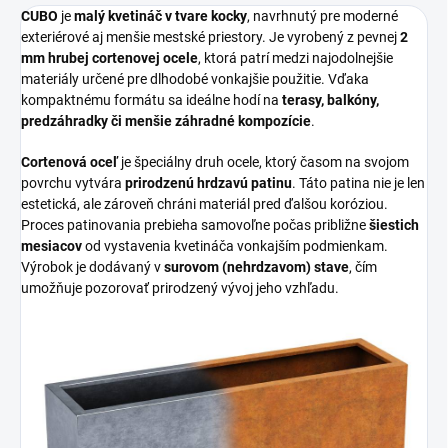
CUBO
je
malý kvetináč v tvare kocky
, navrhnutý pre moderné
exteriérové aj menšie mestské priestory. Je vyrobený z pevnej
2
mm hrubej cortenovej ocele
, ktorá patrí medzi najodolnejšie
materiály určené pre dlhodobé vonkajšie použitie. Vďaka
kompaktnému formátu sa ideálne hodí na
terasy, balkóny,
predzáhradky či menšie záhradné kompozície
.
Cortenová oceľ
je špeciálny druh ocele, ktorý časom na svojom
povrchu vytvára
prirodzenú hrdzavú patinu
. Táto patina nie je len
estetická, ale zároveň chráni materiál pred ďalšou koróziou.
Proces patinovania prebieha samovoľne počas približne
šiestich
mesiacov
od vystavenia kvetináča vonkajším podmienkam.
Výrobok je dodávaný v
surovom (nehrdzavom) stave
, čím
umožňuje pozorovať prirodzený vývoj jeho vzhľadu.