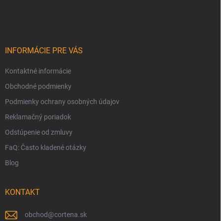
á
p
ä
t
i
INFORMÁCIE PRE VÁS
e
Kontaktné informácie
Obchodné podmienky
Podmienky ochrany osobných údajov
Reklamačný poriadok
Odstúpenie od zmluvy
FaQ: Často kladené otázky
Blog
KONTAKT
obchod
@
cortena.sk