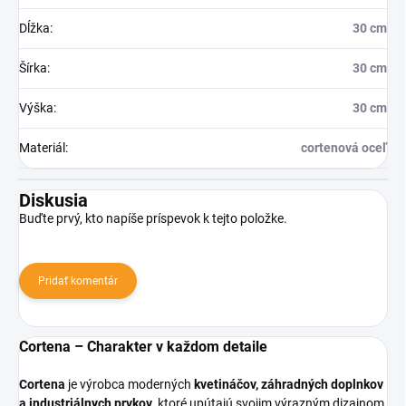
Dĺžka
:
30 cm
Šírka
:
30 cm
Výška
:
30 cm
Materiál
:
cortenová oceľ
Diskusia
Buďte prvý, kto napíše príspevok k tejto položke.
Pridať komentár
Cortena – Charakter v každom detaile
Cortena
je výrobca moderných
kvetináčov, záhradných doplnkov
a industriálnych prvkov
, ktoré upútajú svojim výrazným dizajnom