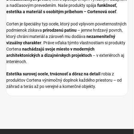
a nadčasovým prevedením. Naše produkty spája
funkčnosť,
estetika a materiál s osobitým príbehom – Cortenová oceľ
.
Corten je špeciálny typ ocele, ktorý pod vplyvom poveternostných
podmienok získava
prirodzenú patinu
– jemne hrdzavý povrch,
ktorý chráni materiál a zároveň mu dodáva
nezameniteľný
vizuálny charakter
. Práve vďaka týmto vlastnostiam si produkty
Cortena
nachádzajú svoje miesto v moderných
architektonických a dizajnérskych projektoch
– v exteriéroch aj
interiéroch.
Estetika surovej ocele, trvácnosť a dôraz na detail
robia z
produktov Cortena výnimočný doplnok každého priestoru – od
záhrad a terás až po verejné a komerčné objekty.
Z