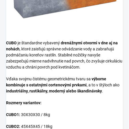
CUBO
je štandardne vybavený
drenážnymi otvormi v dne aj na
nohách
, ktoré zaisťujú správne odvádzanie vody a zabraňujú
podmáčaniu koreňov rastlín. Stabilné nožičky navyše
zabezpečujú mierne nadvihnutie nad povrch, čo zvyšuje cirkuláciu
vzduchu a chráni povrch pod kvetináčom.
Vďaka svojmu čistému geometrickému tvaru sa
výborne
kombinuje s ostatnými cortenovými prvkami
, a to v štýloch ako
industriálny, rustikálny, moderný alebo škandinávsky
.
Rozmery variantov:
CUBO1:
30X30X30 / 8kg
CUBO2:
45X45X45 / 18kg