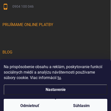
0904 100 046
PRIJÍMAME ONLINE PLATBY
BLOG
Teakové drevo na terase: Sprievodca výberom a starostlivosťou o
Na prispôsobenie obsahu a reklám, poskytovanie funkcií
luxusný drevený nábytok
sociálnych médií a analýzu návštevnosti používame
5 tipov, ako premeniť vašu záhradu na luxusnú oázu pokoja a štýlu
súbory cookie. Viac informácií
tu
.
Nastavenie
Copyright 2026
cortena.sk
. Všetky práva vyhradené.
Upraviť nastavenie
cookies
Odmietnuť
Súhlasím