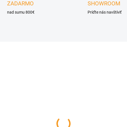
ZADARMO
SHOWROOM
nad sumu 800€
Príďte nás navštíviť
NA OBJEDNÁVKU
NA OBJEDN
anatý záhradný
Poštová schránka
tináč bez dna z
hranatá z cortenovej
tenovej ocele
ocele BUZON