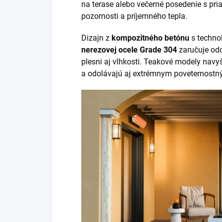
na terase alebo večerné posedenie s pri
pozornosti a príjemného tepla.
Dizajn z
kompozitného betónu
s technol
nerezovej ocele Grade 304
zaručuje odo
plesni aj vlhkosti. Teakové modely nav
a odolávajú aj extrémnym poveternost