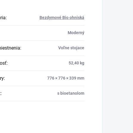
ria
:
Bezdymové Bio ohniská
Moderný
iestnenia
:
Voľne stojace
osť
:
52,40 kg
ry
:
776 × 776 × 339 mm
t
:
s bioetanolom