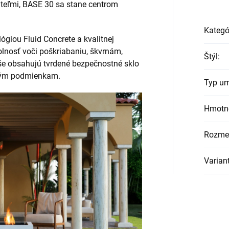
ateľmi, BASE 30 sa stane centrom
Kategó
ógiou Fluid Concrete a kvalitnej
lnosť voči poškriabaniu, škvrnám,
Štýl
:
yše obsahujú tvrdené bezpečnostné sklo
ným podmienkam.
Typ um
Hmotn
Rozme
Varian