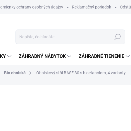
dmienky ochrany osobných údajov
Reklamačný poriadok
Odstú
Hľadať
NKY
ZÁHRADNÝ NÁBYTOK
ZÁHRADNÉ TIENENIE
Bio ohniská
Ohniskový stôl BASE 30 s bioetanolom, 4 varianty
nia
od
€3 235
ZADARMO
Jednotková
ZVOĽTE VARIANT
cena:
FARBA OHNÍSK