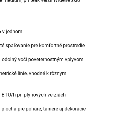
é médium, pri teak verzii tvrdené sklo
o v jednom
té spaľovanie pre komfortné prostredie
 odolný voči poveternostným vplyvom
trické línie, vhodné k rôznym
 BTU/h pri plynových verziách
plocha pre poháre, taniere aj dekorácie