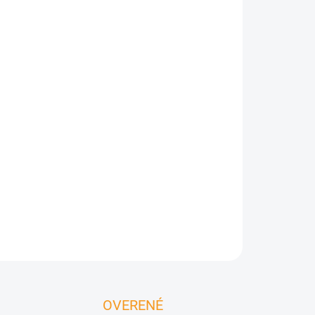
Pridať do košíka
vý stolík.
Materiál: kompozitný betón s
. Nerezová oceľ Grade 304 odolná voči
ivo: bioethanol, čistý plameň bez dymu. Výkon: 6
.
OPÝTAŤ SA
OVERENÉ