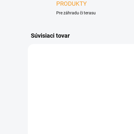
PRODUKTY
Pre záhradu či terasu
Súvisiaci tovar
ZADARMO
NA OBJEDNÁVKU
Záhradná hranatá
Hr
fontána do zeme z
kve
cortenovej ocele s LED
cor