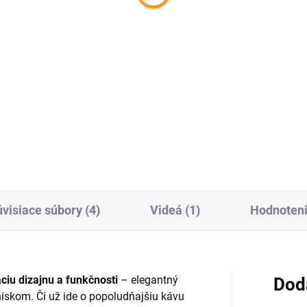
FONDO
€283
€369
od
Detail
Detai
ONDO - Dizajnový kvetináč
BUZON - Odolná voľne stojac
dna, vyrobený z odolnej
poštová schránka z cortenove
enovej ocele, dostupný v
ocele v modernom hranatom
nych veľkostiach. Vhodný na
dizajne. Riešenie pre bezpečn
ničenie stromov, kríkov a
prijímanie pošty s dlhou
lkových záhonov v...
životnosťou a výrazným...
visiace súbory (4)
Videá (1)
Hodnoten
iu dizajnu a funkčnosti
– elegantný
Dod
skom. Či už ide o popoludňajšiu kávu