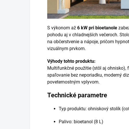
S výkonom až
6 kW pri bioetanole
zabez
pohodu aj v chladnejších večeroch. Sto
na občerstvenie a nápoje, pričom hypno
vizuálnym prvkom.
Výhody tohto produktu:
Multifunkčné použitie (stôl aj ohnisko), fl
spaľovanie bez neporiadku, moderný diz
poveternostným vplyvom.
Technické parametre
Typ produktu: ohniskový stolík (coff
Palivo: bioetanol (8 L)