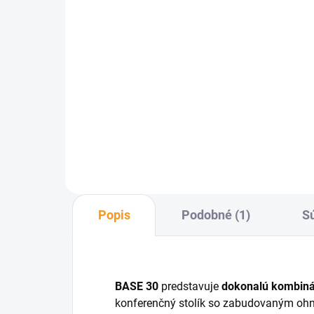
osvetlením FUENTE FZ
NO
€1 441
od
od
Detail
FUENTE FZ - Vysoká hranatá
NOF
záhradná fontána z cortenovej
bez 
ocele určená na zapustenie do
cort
zeme. Moderný dizajn, LED
rôz
osvetlenie a bezúdržbová
ohra
prevádzka vďaka uzavretému
trva
okruhu....
Popis
Podobné (1)
Sú
BASE 30
predstavuje
dokonalú kombinác
konferenčný stolík so zabudovaným ohni