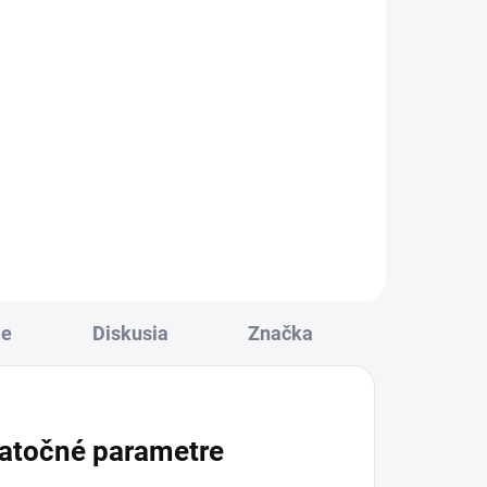
€213
od
l
Detail
a
LENA Z3 E - Moderný hranatý
j
stojan na palivové drevo z odolnej
cortenovej ocele. Ideálny do
é
exteriéru aj interiéru, s výborným
odvetraním pre efektívne sušenie
dreva.Produkt je...
ie
Diskusia
Značka
atočné parametre