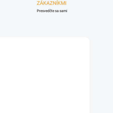
ZÁKAZNÍKMI
Presvedčte sa sami
ÁVKU
NA OBJEDNÁVKU
Hranatý stojan na drevo z
cortenovej ocele LENA Z3
E