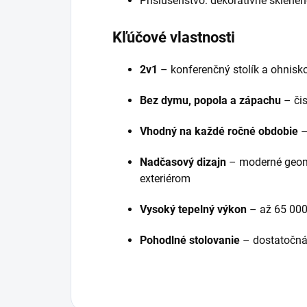
Príslušenstvo: dekoratívne sklenen
Kľúčové vlastnosti
2v1
– konferenčný stolík a ohnisk
Bez dymu, popola a zápachu
– čis
Vhodný na každé ročné obdobie
–
Nadčasový dizajn
– moderné geome
exteriérom
Vysoký tepelný výkon
– až 65 000
Pohodlné stolovanie
– dostatočná 