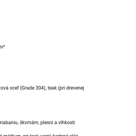
 m³
ová oceľ (Grade 304), teak (pri drevenej
iabaniu, škvrnám, plesni a vlhkosti