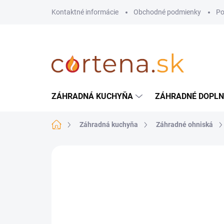
Prejsť
Kontaktné informácie
Obchodné podmienky
Po
na
obsah
ZÁHRADNÁ KUCHYŇA
ZÁHRADNÉ DOPL
Domov
Záhradná kuchyňa
Záhradné ohniská
Neohodnotené
Podrobnosti hodnote