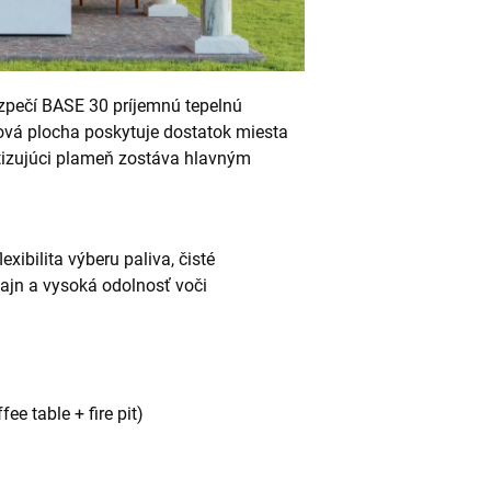
pečí BASE 30 príjemnú tepelnú
lová plocha poskytuje dostatok miesta
tizujúci plameň zostáva hlavným
exibilita výberu paliva, čisté
ajn a vysoká odolnosť voči
ee table + fire pit)