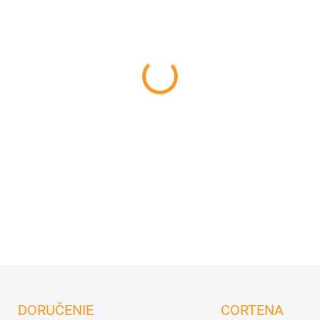
FARBA HORÁKOV
−
+
BASE 30 – dizajnový ohnisko
technológiou Fluid Concrete
poškriabaniu a vlhkosti. Pal
kW. Dostupný v 4 variantoch
DETAILNÉ INFORMÁCIE
DORUČENIE
CORTENA