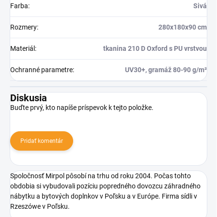
Farba
:
Sivá
Rozmery
:
280x180x90 cm
Materiál
:
tkanina 210 D Oxford s PU vrstvou
Ochranné parametre
:
UV30+, gramáž 80-90 g/m²
Diskusia
Buďte prvý, kto napíše príspevok k tejto položke.
Pridať komentár
Spoločnosť Mirpol pôsobí na trhu od roku 2004. Počas tohto
obdobia si vybudovali pozíciu popredného dovozcu záhradného
nábytku a bytových doplnkov v Poľsku a v Európe. Firma sídli v
Rzeszówe v Poľsku.