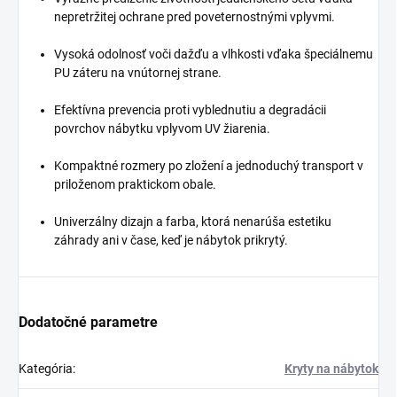
nepretržitej ochrane pred poveternostnými vplyvmi.
Vysoká odolnosť voči dažďu a vlhkosti vďaka špeciálnemu
PU záteru na vnútornej strane.
Efektívna prevencia proti vyblednutiu a degradácii
povrchov nábytku vplyvom UV žiarenia.
Kompaktné rozmery po zložení a jednoduchý transport v
priloženom praktickom obale.
Univerzálny dizajn a farba, ktorá nenarúša estetiku
záhrady ani v čase, keď je nábytok prikrytý.
Dodatočné parametre
Kategória
:
Kryty na nábytok