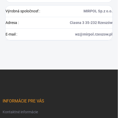
Výrobná spoločnosť
:
MIRPOL Sp.z o.o.
Adresa
:
Ciasna 3 35-232 Rzeszów
E-mail
:
wz@mirpol.rzeszow.pl
Z
á
p
ä
t
i
INFORMÁCIE PRE VÁS
e
Kontaktné informácie