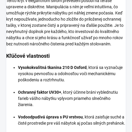
Tento kryt v elegantnom sivom prevedení pôsobí na terase
upravene a diskrétne. Manipulácia s ním je veľmi intuitívna, čo
umožňuje rýchle prikrytie nábytku pri náhlej zmene počasia. Keď
kryt nepoužívate, jednoducho ho zložíte do priloženej ochrannej
tašky, v ktorej zostane čistý a pripravený na ďalšie použitie. Je to
nevyhnutný doplnok pre každého, kto investoval do kvalitného
nábytku a chce si jeho krásu a funkčnosť užívať po mnoho rokov
bez nutnosti náročného čistenia pred každým stolovaním.
Kľúčové vlastnosti
Vysokokvalitná tkanina 210 D Oxford
, ktorá sa vyznačuje
vysokou pevnosťou a odolnosťou voči mechanickému
poškodeniu a roztrhnutiu.
Ochranný faktor UV30+
, ktorý účinne bráni vyblednutiu
farieb vášho nábytku vplyvom priameho slnečného
žiarenia.
Vodoodpudivá úprava s PU vrstvou
, ktorá zaisťuje suché a
čisté prostredie pre váš nábytok aj počas silných prehánok.