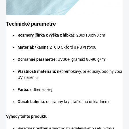
Technické parametre
Rozmery (šírka x výška x hĺbka):
280x180x90 cm
Materiál:
tkanina 210 D Oxford s PU vrstvou
Ochranné parametre:
UV30+, gramáž 80-90 g/m²
Vlastnosti materiálu:
nepremokavý, priedušný, odolný voči
UV žiareniu
Farba:
odtiene sivej
Obsah balenia:
ochranný kryt, taška na uskladnenie
Výhody tohto produktu:
Výrazné predĺženie životnosti jedálenského setu vďaka