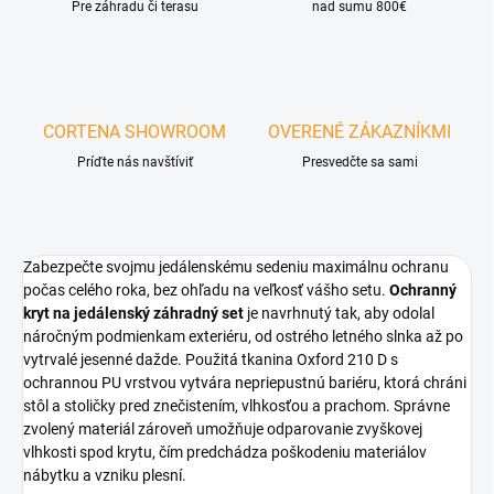
Pre záhradu či terasu
nad sumu 800€
CORTENA SHOWROOM
OVERENÉ ZÁKAZNÍKMI
Príďte nás navštíviť
Presvedčte sa sami
Zabezpečte svojmu jedálenskému sedeniu maximálnu ochranu
počas celého roka, bez ohľadu na veľkosť vášho setu.
Ochranný
kryt na jedálenský záhradný set
je navrhnutý tak, aby odolal
náročným podmienkam exteriéru, od ostrého letného slnka až po
vytrvalé jesenné dažde. Použitá tkanina Oxford 210 D s
ochrannou PU vrstvou vytvára nepriepustnú bariéru, ktorá chráni
stôl a stoličky pred znečistením, vlhkosťou a prachom. Správne
zvolený materiál zároveň umožňuje odparovanie zvyškovej
vlhkosti spod krytu, čím predchádza poškodeniu materiálov
nábytku a vzniku plesní.