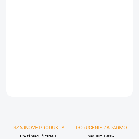
−
+
Pridať do košíka
Bioklimatická hliníková pergola LUXE v motíve
dreva
3x3/3,5x3,5/4x4 m– moderné riešenie tienenia pre terasu aj
záhradu. Ponúka
elektricky ovládaný strešný systém
a
integrované LED svetlo. Hliníková konštrukcia zabezpečuje dlhú
životnosť a vysokú odolnosť voči poveternostným vplyvom.
DETAILNÉ INFORMÁCIE
OPÝTAŤ SA
DIZAJNOVÉ PRODUKTY
DORUČENIE ZADARMO
Pre záhradu či terasu
nad sumu 800€