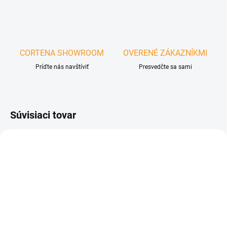
CORTENA SHOWROOM
OVERENÉ ZÁKAZNÍKMI
Príďte nás navštíviť
Presvedčte sa sami
Súvisiaci tovar
ZADARMO
ZADARM
NA OBJEDNÁVKU
NA OBJEDNÁVKU