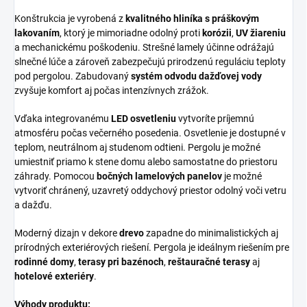
Konštrukcia je vyrobená z
kvalitného hliníka s práškovým
lakovaním
, ktorý je mimoriadne odolný proti
korózii
,
UV žiareniu
a mechanickému poškodeniu. Strešné lamely účinne odrážajú
slnečné lúče a zároveň zabezpečujú prirodzenú reguláciu teploty
pod pergolou. Zabudovaný
systém odvodu dažďovej vody
zvyšuje komfort aj počas intenzívnych zrážok.
Vďaka integrovanému
LED osvetleniu
vytvoríte príjemnú
atmosféru počas večerného posedenia. Osvetlenie je dostupné v
teplom, neutrálnom aj studenom odtieni. Pergolu je možné
umiestniť priamo k stene domu alebo samostatne do priestoru
záhrady. Pomocou
bočných lamelových panelov
je možné
vytvoriť chránený, uzavretý oddychový priestor odolný voči vetru
a dažďu.
Moderný dizajn v dekore
drevo
zapadne do minimalistických aj
prírodných exteriérových riešení. Pergola je ideálnym riešením pre
rodinné domy
,
terasy pri bazénoch
,
reštauračné terasy
aj
hotelové exteriéry
.
Výhody produktu: