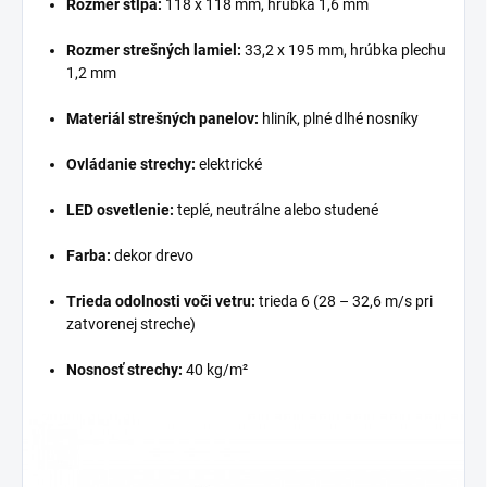
Rozmer stĺpa:
118 x 118 mm, hrúbka 1,6 mm
Rozmer strešných lamiel:
33,2 x 195 mm, hrúbka plechu
1,2 mm
Materiál strešných panelov:
hliník, plné dlhé nosníky
Ovládanie strechy:
elektrické
LED osvetlenie:
teplé, neutrálne alebo studené
Farba:
dekor drevo
Trieda odolnosti voči vetru:
trieda 6 (28 – 32,6 m/s pri
zatvorenej streche)
Nosnosť strechy:
40 kg/m²