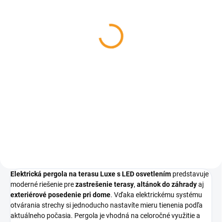
Prémiový plynový
Prémiový dizajnový
ohrievač z cortenovej
plynový ohrievač
ocele Sunwood Marino
MARINO Original v bielej
Premium Corten
matnej farbe
€1 385
€1 155
Do košíka
Do košíka
Sunwood Marino Premium
Marino Original (biela matná) -
Corten - Exkluzívny cortenový
Dizajnový plynový ohrievač je
plynový ohrievač je ideálnou
štýlové a praktické riešenie na
voľbou pre tých, ktorí chcú dodať
vykurovanie terasy, záhrady či
svojej terase alebo záhrade
gastro prevádzky. Vďaka
štýlový charakter. Vďaka...
modernému vzhľadu,...
Elektrická pergola na terasu Luxe s LED osvetlením
predstavuje
moderné riešenie pre
zastrešenie terasy
,
altánok do záhrady
aj
exteriérové posedenie pri dome
. Vďaka elektrickému systému
otvárania strechy si jednoducho nastavíte mieru tienenia podľa
aktuálneho počasia. Pergola je vhodná na celoročné využitie a