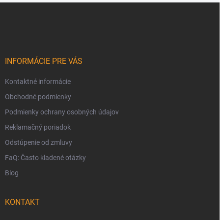
Z
á
p
ä
t
i
INFORMÁCIE PRE VÁS
e
Kontaktné informácie
Obchodné podmienky
Podmienky ochrany osobných údajov
Reklamačný poriadok
Odstúpenie od zmluvy
FaQ: Často kladené otázky
Blog
KONTAKT