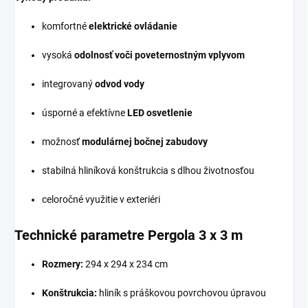
komfortné
elektrické ovládanie
vysoká
odolnosť voči poveternostným vplyvom
integrovaný
odvod vody
úsporné a efektívne
LED osvetlenie
možnosť
modulárnej bočnej zabudovy
stabilná hliníková konštrukcia s dlhou životnosťou
celoročné využitie v exteriéri
Technické parametre Pergola 3 x 3 m
Rozmery:
294 x 294 x 234 cm
Konštrukcia:
hliník s práškovou povrchovou úpravou