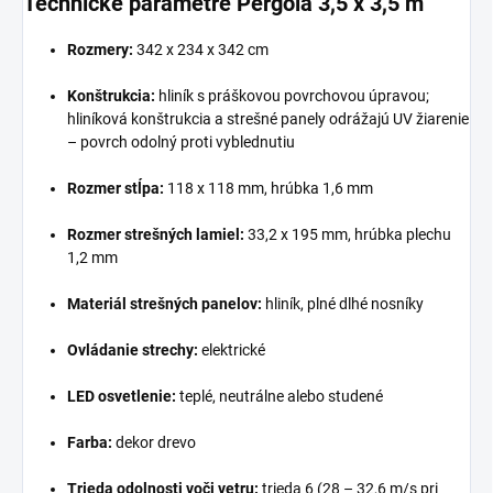
Technické parametre Pergola 3,5 x 3,5 m
Rozmery:
342 x 234 x 342 cm
Konštrukcia:
hliník s práškovou povrchovou úpravou;
hliníková konštrukcia a strešné panely odrážajú UV žiarenie
– povrch odolný proti vyblednutiu
Rozmer stĺpa:
118 x 118 mm, hrúbka 1,6 mm
Rozmer strešných lamiel:
33,2 x 195 mm, hrúbka plechu
1,2 mm
Materiál strešných panelov:
hliník, plné dlhé nosníky
Ovládanie strechy:
elektrické
LED osvetlenie:
teplé, neutrálne alebo studené
Farba:
dekor drevo
Trieda odolnosti voči vetru:
trieda 6 (28 – 32,6 m/s pri