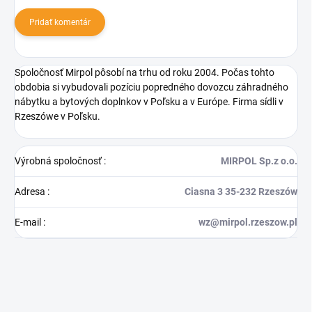
Pridať komentár
Spoločnosť Mirpol pôsobí na trhu od roku 2004. Počas tohto
obdobia si vybudovali pozíciu popredného dovozcu záhradného
nábytku a bytových doplnkov v Poľsku a v Európe. Firma sídli v
Rzeszówe v Poľsku.
Výrobná spoločnosť
:
MIRPOL Sp.z o.o.
Adresa
:
Ciasna 3 35-232 Rzeszów
E-mail
:
wz@mirpol.rzeszow.pl