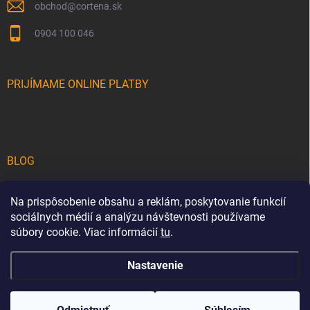
obchod
@
cortena.sk
0904 100 046
PRIJÍMAME ONLINE PLATBY
BLOG
Teakové drevo na terase: Sprievodca výberom a starostlivosťou o
luxusný drevený nábytok
Na prispôsobenie obsahu a reklám, poskytovanie funkcií
sociálnych médií a analýzu návštevnosti používame
5 tipov, ako premeniť vašu záhradu na luxusnú oázu pokoja a štýlu
súbory cookie. Viac informácií
tu
.
Nastavenie
Copyright 2026
cortena.sk
. Všetky práva vyhradené.
Upraviť nastavenie
cookies