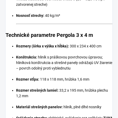
zatvorenej streche)
Nosnosť strechy:
40 kg/m²
Technické parametre Pergola 3 x 4 m
Rozmery (šírka x výška x hĺbka):
300 x 234 x 400 cm
Konštrukcia:
hliník s práškovou povrchovou úpravou;
hliníková konštrukcia a strešné panely odrážajú UV žiarenie
– povrch odolný proti vyblednutiu
Rozmer stĺpa:
118 x 118 mm, hrúbka 1,6 mm
Rozmer strešných lamiel:
33,2 x 195 mm, hrúbka plechu
1,2 mm
Materiál strešných panelov:
hliník, plné dlhé nosníky
Ovládanie strechy:
elektrické, ovládanie cez aplikáciu
TUYA