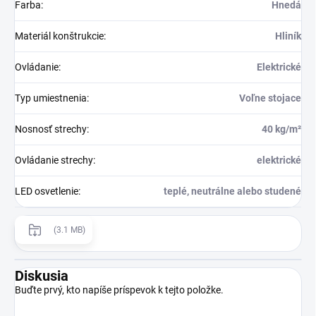
Farba
:
Hnedá
Materiál konštrukcie
:
Hliník
Ovládanie
:
Elektrické
Typ umiestnenia
:
Voľne stojace
Nosnosť strechy
:
40 kg/m²
Ovládanie strechy
:
elektrické
LED osvetlenie
:
teplé, neutrálne alebo studené
(3.1 MB)
Diskusia
Buďte prvý, kto napíše príspevok k tejto položke.