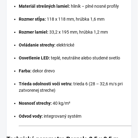
Materiál strešných lamiel:
hliník – plné nosné profily
Rozmer stĺpa:
118 x 118 mm, hrúbka 1,6 mm
Rozmer lamiel:
33,2 x 195 mm, hrúbka 1,2 mm
Ovládanie strechy:
elektrické
Osvetlenie LED:
teplé, neutrálne alebo studené svetlo
Farba:
dekor drevo
Trieda odolnosti voči vetru:
trieda 6 (28 – 32,6 m/s pri
zatvorenej streche)
Nosnosť strechy:
40 kg/m²
Odvod vody:
integrovaný systém