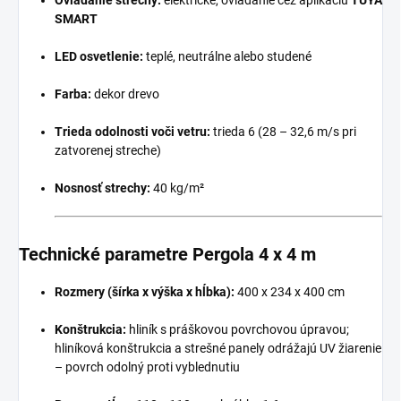
SMART
LED osvetlenie:
teplé, neutrálne alebo studené
Farba:
dekor drevo
Trieda odolnosti voči vetru:
trieda 6 (28 – 32,6 m/s pri
zatvorenej streche)
Nosnosť strechy:
40 kg/m²
Technické parametre Pergola 4 x 4 m
Rozmery (šírka x výška x hĺbka):
400 x 234 x 400 cm
Konštrukcia:
hliník s práškovou povrchovou úpravou;
hliníková konštrukcia a strešné panely odrážajú UV žiarenie
– povrch odolný proti vyblednutiu