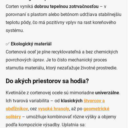
Corten vyniká
dobrou tepelnou zotrvačnosťou
– v
porovnaní s plastom alebo betónom udržiava stabilnejšiu
teplotu pôdy, čo má pozitívny vplyv na rast koreňového
systému.
✅
Ekologický materiál
Cortenová oceľ je plne recyklovateľná a bez chemických
povrchových úprav. Je to čisto mechanický proces
starnutia materiálu, ktorý nezaťažuje životné prostredie.
Do akých priestorov sa hodia?
Kvetináče z cortenovej ocele sú mimoriadne
univerzálne
.
Ich tvarová variabilita – od
klasických
štvorcov a
obdĺžnikov
, cez
vysoké hranoly
, až po
geometrické
solitéry
– umožňuje kombinovať rôzne výšky a objemy
podľa kompozície výsadby. Uplatnia sa: