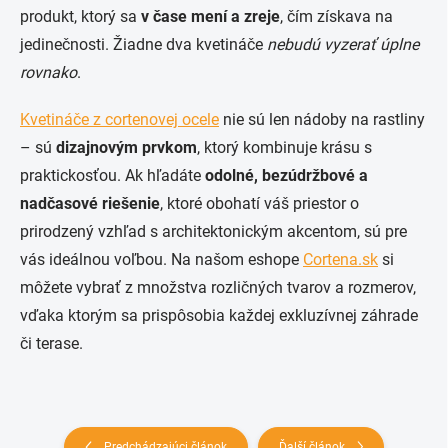
produkt, ktorý sa
v čase mení a zreje
, čím získava na
jedinečnosti. Žiadne dva kvetináče
nebudú vyzerať úplne
rovnako
.
Kvetináče z cortenovej ocele
nie sú len nádoby na rastliny
– sú
dizajnovým prvkom
, ktorý kombinuje krásu s
praktickosťou. Ak hľadáte
odolné, bezúdržbové a
nadčasové riešenie
, ktoré obohatí váš priestor o
prirodzený vzhľad s architektonickým akcentom, sú pre
vás ideálnou voľbou. Na našom eshope
Cortena.sk
si
môžete vybrať z množstva rozličných tvarov a rozmerov,
vďaka ktorým sa prispôsobia každej exkluzívnej záhrade
či terase.
Predchádzajúci článok
Ďalší článok