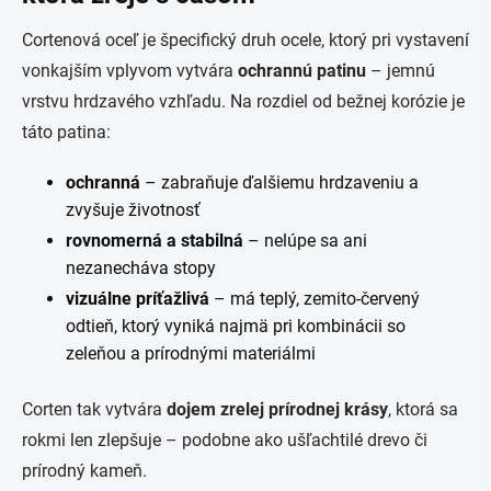
Cortenová oceľ je špecifický druh ocele, ktorý pri vystavení
vonkajším vplyvom vytvára
ochrannú patinu
– jemnú
vrstvu hrdzavého vzhľadu. Na rozdiel od bežnej korózie je
táto patina:
ochranná
– zabraňuje ďalšiemu hrdzaveniu a
zvyšuje životnosť
rovnomerná a stabilná
– nelúpe sa ani
nezanecháva stopy
vizuálne príťažlivá
– má teplý, zemito-červený
odtieň, ktorý vyniká najmä pri kombinácii so
zeleňou a prírodnými materiálmi
Corten tak vytvára
dojem zrelej prírodnej krásy
, ktorá sa
rokmi len zlepšuje – podobne ako ušľachtilé drevo či
prírodný kameň.