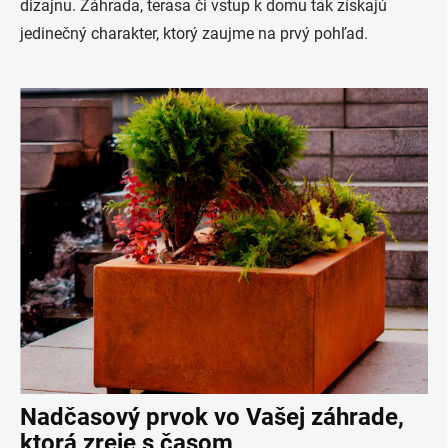
dizajnu. Záhrada, terasa či vstup k domu tak získajú
jedinečný charakter, ktorý zaujme na prvý pohľad.
Nadčasový prvok vo Vašej záhrade,
ktorá zreje s časom