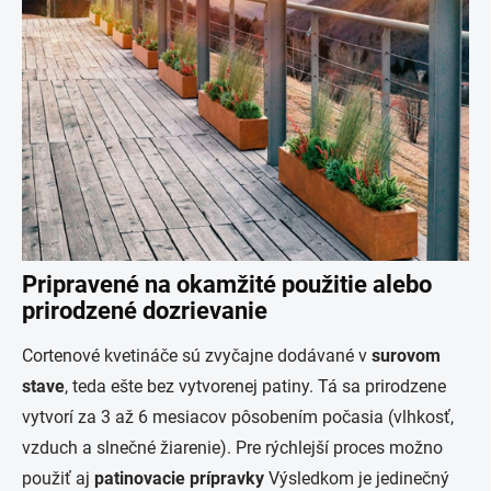
Pripravené na okamžité použitie alebo
prirodzené dozrievanie
Cortenové kvetináče sú zvyčajne dodávané v
surovom
stave
, teda ešte bez vytvorenej patiny. Tá sa prirodzene
vytvorí za 3 až 6 mesiacov pôsobením počasia (vlhkosť,
vzduch a slnečné žiarenie). Pre rýchlejší proces možno
použiť aj
patinovacie prípravky
Výsledkom je jedinečný