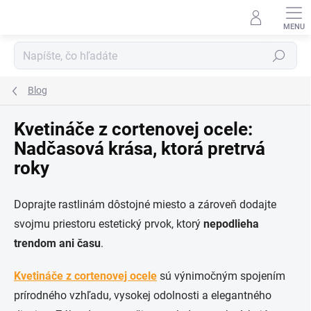
Prejsť
na
obsah
Hľadať
Blog
Kvetináče z cortenovej ocele:
Nadčasová krása, ktorá pretrvá
roky
Doprajte rastlinám dôstojné miesto a zároveň dodajte
svojmu priestoru estetický prvok, ktorý
nepodlieha
trendom ani času
.
Kvetináče z cortenovej ocele
sú výnimočným spojením
prírodného vzhľadu, vysokej odolnosti a elegantného