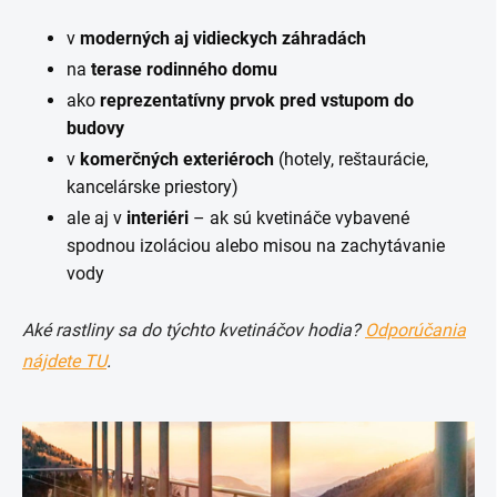
v
moderných aj vidieckych záhradách
na
terase rodinného domu
ako
reprezentatívny prvok pred vstupom do
budovy
v
komerčných exteriéroch
(hotely, reštaurácie,
kancelárske priestory)
ale aj v
interiéri
– ak sú kvetináče vybavené
spodnou izoláciou alebo misou na zachytávanie
vody
Aké rastliny sa do týchto kvetináčov hodia?
Odporúčania
nájdete TU
.