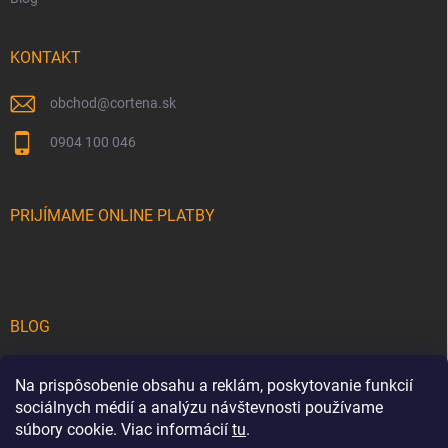
KONTAKT
obchod
@
cortena.sk
0904 100 046
PRIJÍMAME ONLINE PLATBY
BLOG
Teakové drevo na terase: Sprievodca výberom a starostlivosťou o
luxusný drevený nábytok
Na prispôsobenie obsahu a reklám, poskytovanie funkcií
sociálnych médií a analýzu návštevnosti používame
5 tipov, ako premeniť vašu záhradu na luxusnú oázu pokoja a štýlu
súbory cookie. Viac informácií
tu
.