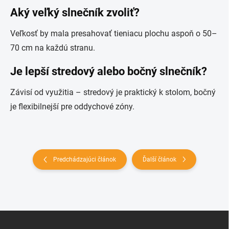
Aký veľký slnečník zvoliť?
Veľkosť by mala presahovať tieniacu plochu aspoň o 50–
70 cm na každú stranu.
Je lepší stredový alebo bočný slnečník?
Závisí od využitia – stredový je praktický k stolom, bočný
je flexibilnejší pre oddychové zóny.
Predchádzajúci článok
Ďalší článok
Z
á