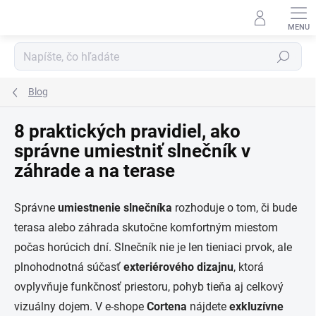
Prejsť
na
obsah
Hľadať
Blog
8 praktických pravidiel, ako
správne umiestniť slnečník v
záhrade a na terase
Správne
umiestnenie slnečníka
rozhoduje o tom, či bude
terasa alebo záhrada skutočne komfortným miestom
počas horúcich dní. Slnečník nie je len tieniaci prvok, ale
plnohodnotná súčasť
exteriérového dizajnu
, ktorá
ovplyvňuje funkčnosť priestoru, pohyb tieňa aj celkový
vizuálny dojem. V e-shope
Cortena
nájdete
exkluzívne