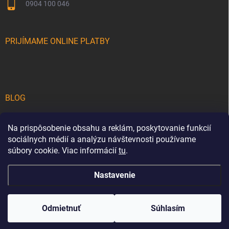
0904 100 046
PRIJÍMAME ONLINE PLATBY
BLOG
Teakové drevo na terase: Sprievodca výberom a starostlivosťou o
Na prispôsobenie obsahu a reklám, poskytovanie funkcií
luxusný drevený nábytok
sociálnych médií a analýzu návštevnosti používame
5 tipov, ako premeniť vašu záhradu na luxusnú oázu pokoja a štýlu
súbory cookie. Viac informácií
tu
.
Nastavenie
Copyright 2026
cortena.sk
. Všetky práva vyhradené.
Upraviť nastavenie
cookies
Odmietnuť
Súhlasím
Vytvoril Shoptet