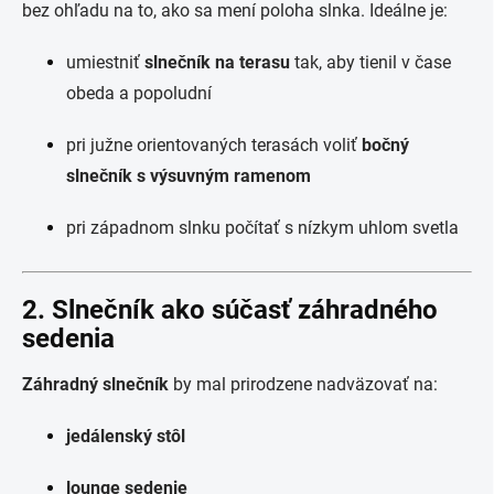
bez ohľadu na to, ako sa mení poloha slnka. Ideálne je:
umiestniť
slnečník na terasu
tak, aby tienil v čase
obeda a popoludní
pri južne orientovaných terasách voliť
bočný
slnečník s výsuvným ramenom
pri západnom slnku počítať s nízkym uhlom svetla
2. Slnečník ako súčasť záhradného
sedenia
Záhradný slnečník
by mal prirodzene nadväzovať na:
jedálenský stôl
lounge sedenie