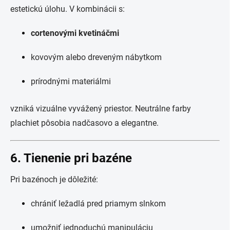
estetickú úlohu. V kombinácii s:
cortenovými kvetináčmi
kovovým alebo dreveným nábytkom
prírodnými materiálmi
vzniká vizuálne vyvážený priestor. Neutrálne farby
plachiet pôsobia nadčasovo a elegantne.
6. Tienenie pri bazéne
Pri bazénoch je dôležité:
chrániť ležadlá pred priamym slnkom
umožniť jednoduchú manipuláciu