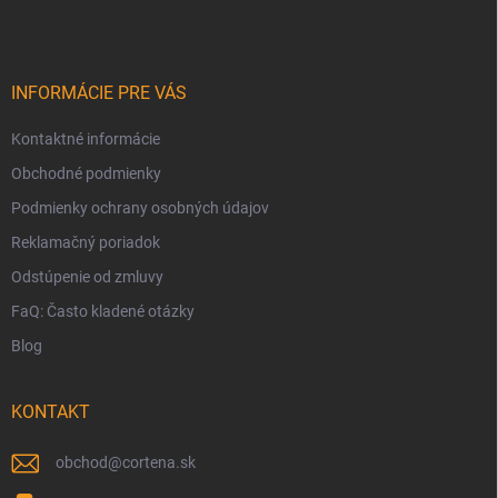
p
ä
t
i
INFORMÁCIE PRE VÁS
e
Kontaktné informácie
Obchodné podmienky
Podmienky ochrany osobných údajov
Reklamačný poriadok
Odstúpenie od zmluvy
FaQ: Často kladené otázky
Blog
KONTAKT
obchod
@
cortena.sk